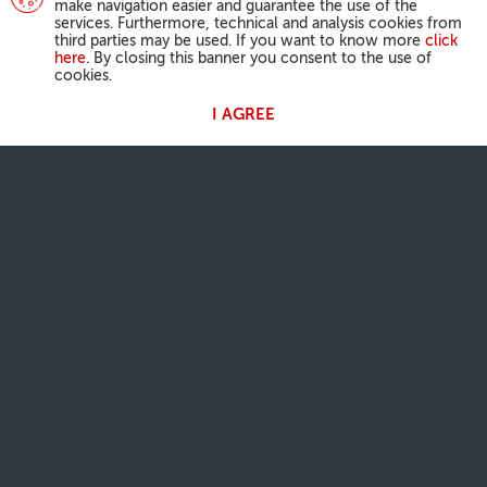
make navigation easier and guarantee the use of the
services. Furthermore, technical and analysis cookies from
third parties may be used. If you want to know more
click
here
. By closing this banner you consent to the use of
cookies.
I AGREE
ATIVIDADES DO PAPA
Angelus
Audiências Gerais
A NOSSA FÉ
Palavra do dia