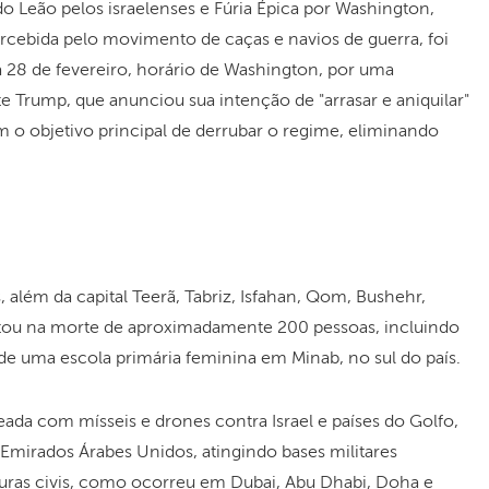
 Leão pelos israelenses e Fúria Épica por Washington,
cebida pelo movimento de caças e navios de guerra, foi
 28 de fevereiro, horário de Washington, por uma
Trump, que anunciou sua intenção de "arrasar e aniquilar"
om o objetivo principal de derrubar o regime, eliminando
 além da capital Teerã, Tabriz, Isfahan, Qom, Bushehr,
ltou na morte de aproximadamente 200 pessoas, incluindo
de uma escola primária feminina em Minab, no sul do país.
eada com mísseis e drones contra Israel e países do Golfo,
 Emirados Árabes Unidos, atingindo bases militares
uras civis, como ocorreu em Dubai, Abu Dhabi, Doha e