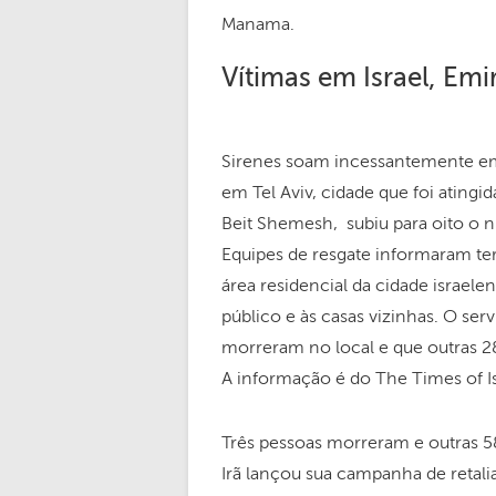
Manama.
Vítimas em Israel, Em
Sirenes soam incessantemente em 
em Tel Aviv, cidade que foi atingi
Beit Shemesh, subiu para oito o n
Equipes de resgate informaram ter
área residencial da cidade israel
público e às casas vizinhas. O se
morreram no local e que outras 28
A informação é do The Times of Is
Três pessoas morreram e outras 5
Irã lançou sua campanha de retali