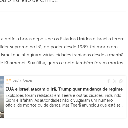
hou o Estreito de Ormuz.
 a notícia horas depois de os Estados Unidos e Israel a terem
, líder supremo do Irã, no poder desde 1989, foi morto em
srael que atingiram várias cidades iranianas desde a manhã
de Khamenei. Sua filha, genro e neto também foram mortos.
28/02/2026
EUA e Israel atacam o Irã, Trump quer mudança de regime
Explosões foram relatadas em Teerã e outras cidades, incluindo
Qom e Isfahan. As autoridades não divulgaram um número
oficial de mortos ou de danos. Mas Teerã anunciou que está se ...