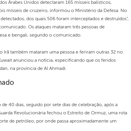
dos Árabes Unidos detectaram 165 mísseis balísticos,
ois mísseis de cruzeiro, informou o Ministério da Defesa. No
 detectados, dos quais 506 foram interceptados e destruídos",
comunicado. Os ataques mataram três pessoas de
lesa e bengali, segundo o comunicado.
lo Irã também mataram uma pessoa e feriram outras 32 no
Kuwait anunciou a notícia, especificando que os feridos
Adan, na província de Al Ahmadi.
chado
 de 40 dias, seguido por sete dias de celebração, após a
uarda Revolucionária fechou o Estreito de Ormuz, uma rota
sporte de petróleo, por onde passa aproximadamente um