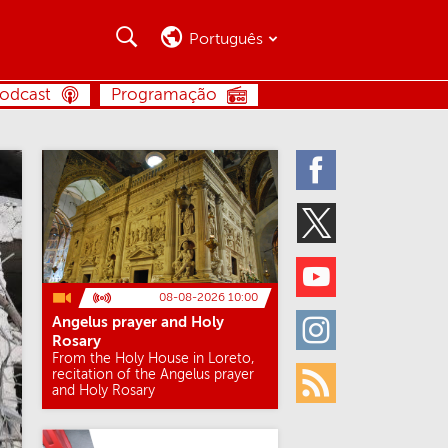
Busca
Busca
Português
BUSCA
odcast
Programação
Facebook
Twitter
Youtube
08-08-2026 10:00
Angelus prayer and Holy
Instagram
Rosary
From the Holy House in Loreto,
recitation of the Angelus prayer
and Holy Rosary
Rss