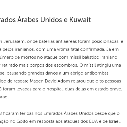
irados Árabes Unidos e Kuwait
Jerusalém, onde baterias antiaéreas foram posicionadas, e
da pelos iranianos, com uma vítima fatal confirmada. Já em
úmero de mortos no ataque com míssil balístico iraniano.
 retirado mais corpos dos escombros. O míssil atingiu uma
ense, causando grandes danos a um abrigo antibombas
rviço de resgate Magen David Adom relatou que oito pessoas
 foram levadas para o hospital, duas delas em estado grave.
rael.
8 ficaram feridas nos Emirados Árabes Unidos desde que o
ação no Golfo em resposta aos ataques dos EUA e de Israel,