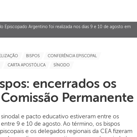
 Episcopado Argentino foi realizada nos dias 9 e 10 de agosto em
ELIZAÇÃO
BISPOS
CONFERÊNCIA EPISCOPAL
CARTA APOSTÓLICA
SÍNODO
ispos: encerrados os
a Comissão Permanente
sinodal e pacto educativo estiveram entre os
entre 9 e 10 de agosto. Ao término, os bispos
piscopais e os delegados regionais da CEA fizeram