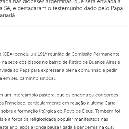
izada nas dioceses argentinas, que será enviada à
ta Sé, e destacaram o testemunho dado pelo Papa
Canadá
a (CEA) concluiu a 191ª reunião da Comissão Permanente,
o na sede dos bispos no bairro de Retiro de Buenos Aires e
enviada ao Papa para expressar a plena comunhão e pedir
na em seu caminho sinodal.
om um intercâmbio pastoral que os encontrou concordes
pa Francisco, particularmente em relação à última Carta
, sobre a formação litúrgica do Povo de Deus. Também foi
is e a força da religiosidade popular manifestada nas
deste ano, após a longa pausa ligada à pandemia na qual