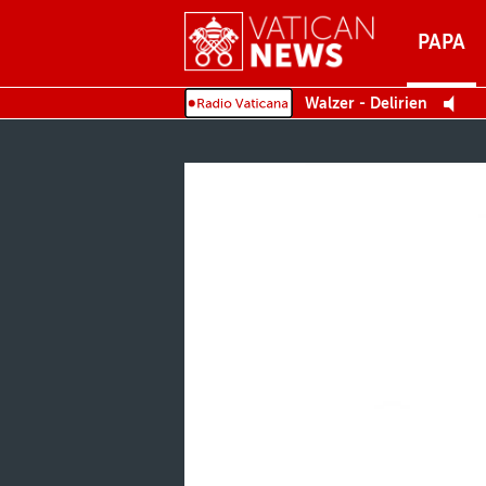
Menu
PAPA
MENU
Walzer - Delirien