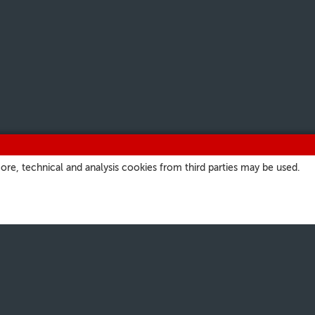
ore, technical and analysis cookies from third parties may be used.
SITES
OS NOSSOS CANAIS
a
Podcast
atore Romano
Programação