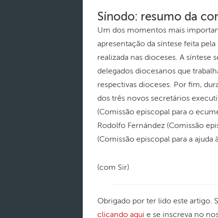
Sínodo: resumo da con
Um dos momentos mais important
apresentação da síntese feita pela
realizada nas dioceses. A síntese 
delegados diocesanos que trabalha
respectivas dioceses. Por fim, du
dos três novos secretários execut
(Comissão episcopal para o ecume
Rodolfo Fernández (Comissão episc
(Comissão episcopal para a ajuda à
(com Sir)
Obrigado por ter lido este artigo.
clicando aqui
e se inscreva no no