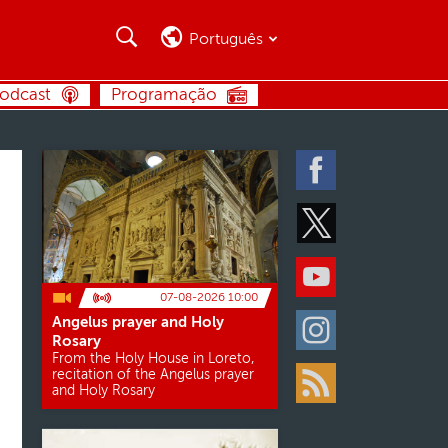
Busca
Busca
Português
BUSCA
odcast
Programação
Facebook
Twitter
Youtube
07-08-2026 10:00
Angelus prayer and Holy
Instagram
Rosary
From the Holy House in Loreto,
recitation of the Angelus prayer
and Holy Rosary
Rss