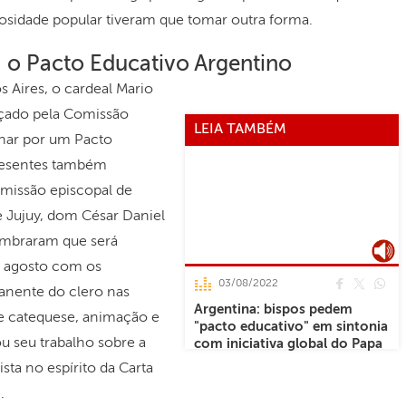
iosidade popular tiveram que tomar outra forma.
a o Pacto Educativo Argentino
s Aires, o cardeal Mario
nçado pela Comissão
LEIA TAMBÉM
lhar por um Pacto
presentes também
omissão episcopal de
e Jujuy, dom César Daniel
lembraram que será
e agosto com os
03/08/2022
anente do clero nas
Argentina: bispos pedem
e catequese, animação e
"pacto educativo" em sintonia
u seu trabalho sobre a
com iniciativa global do Papa
sta no espírito da Carta
m
.