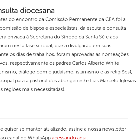
sulta diocesana
es do encontro da Comissão Permanente da CEA foi a
 comissão de bispos e especialistas, da escuta e consulta
será enviada à Secretaria do Sínodo da Santa Sé e aos
ram nesta fase sinodal, que a divulgarão em suas
rante os dias de trabalhos, foram aprovadas as nomeações
ivos, respectivamente os padres Carlos Alberto White
nismo, diálogo com o judaísmo, islamismo e as religiões),
opal para a pastoral dos aborígenes) e Luis Marcelo Iglesias
s regiões mais necessitadas).
 Se quiser se manter atualizado, assine a nossa newsletter
sso canal do WhatsApp
acessando aqui
.