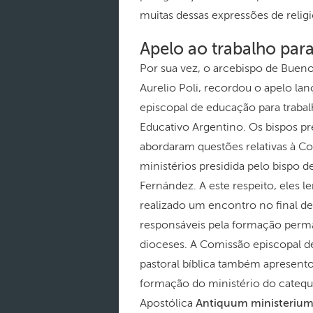
muitas dessas expressões de relig
Apelo ao trabalho par
Por sua vez, o arcebispo de Bueno
Aurelio Poli, recordou o apelo la
episcopal de educação para traba
Educativo Argentino. Os bispos 
abordaram questões relativas à C
ministérios presidida pelo bispo d
Fernández. A este respeito, eles 
realizado um encontro no final d
responsáveis pela formação perm
dioceses. A Comissão episcopal d
pastoral bíblica também apresento
formação do ministério do catequi
Apostólica
Antiquum ministeriu