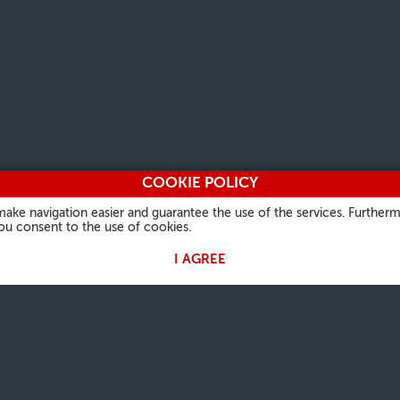
COOKIE POLICY
make navigation easier and guarantee the use of the services. Furtherm
you consent to the use of cookies.
I AGREE
 PAPA
A NOSSA FÉ
INFORMAÇÕES ÚTEIS
OUTROS 
Palavra do dia
Quem somos
Vatican.v
is
Santo do dia
Contatos
L'Osserv