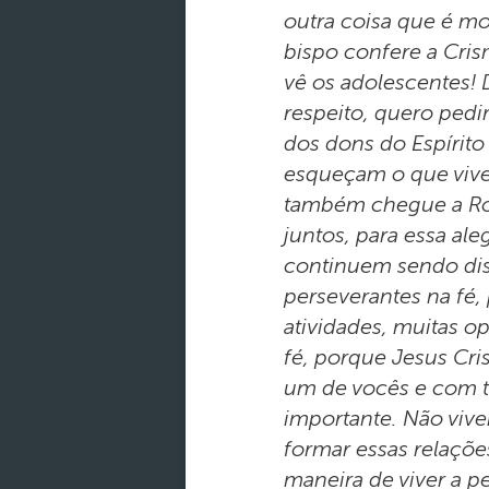
outra coisa que é mot
bispo confere a Cris
vê os adolescentes! 
respeito, quero ped
dos dons do Espírit
esqueçam o que vive
também chegue a Rom
juntos, para essa al
continuem sendo disc
perseverantes na fé,
atividades, muitas o
fé, porque Jesus Cr
um de vocês e com t
importante. Não vive
formar essas relaçõ
maneira de viver a p