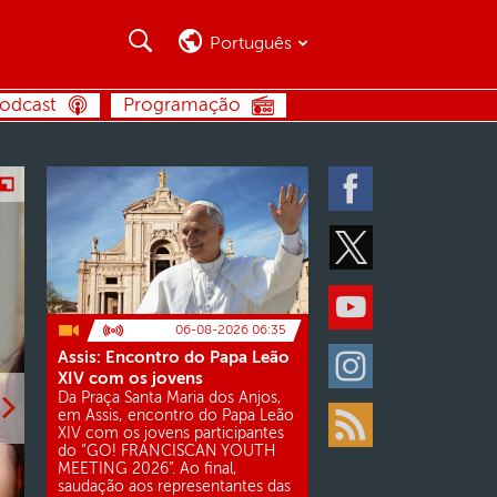
Busca
Busca
Português
BUSCA
odcast
Programação
Facebook
Twitter
Youtube
06-08-2026 06:35
Assis: Encontro do Papa Leão
Instagram
XIV com os jovens
Da Praça Santa Maria dos Anjos,
em Assis, encontro do Papa Leão
XIV com os jovens participantes
Rss
do “GO! FRANCISCAN YOUTH
MEETING 2026”. Ao final,
saudação aos representantes das