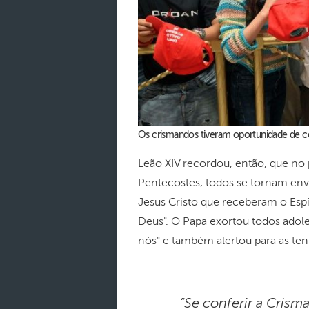
Os crismandos tiveram oportunidade de c
Leão XIV recordou, então, que no
Pentecostes, todos se tornam env
Jesus Cristo que receberam o Espí
Deus". O Papa exortou todos adol
nós" e também alertou para as ten
“Se conferir a Crism