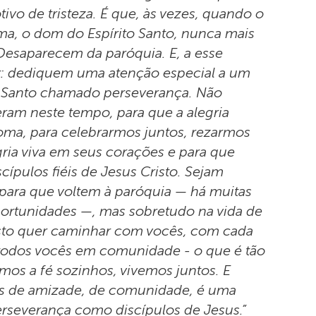
ivo de tristeza. É que, às vezes, quando o
ma, o dom do Espírito Santo, nunca mais
Desaparecem da paróquia. E, a esse
ir: dediquem uma atenção especial a um
o Santo chamado perseverança. Não
ram neste tempo, para que a alegria
a, para celebrarmos juntos, rezarmos
egria viva em seus corações e para que
ípulos fiéis de Jesus Cristo. Sejam
 para que voltem à paróquia — há muitas
portunidades —, mas sobretudo na vida de
isto quer caminhar com vocês, com cada
odos vocês em comunidade - o que é tão
mos a fé sozinhos, vivemos juntos. E
es de amizade, de comunidade, é uma
erseverança como discípulos de Jesus.”