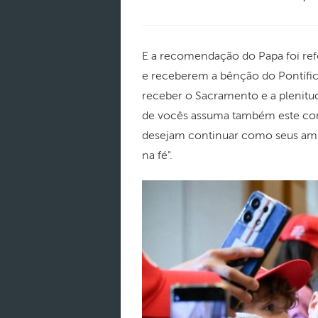
E a recomendação do Papa foi ref
e receberem a bênção do Pontífic
receber o Sacramento e a plenitu
de vocês assuma também este co
desejam continuar como seus amig
na fé".