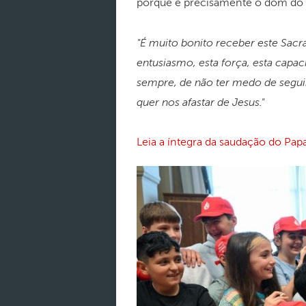
porque é precisamente o dom do Es
"É muito bonito receber este Sacr
entusiasmo, esta força, esta capac
sempre, de não ter medo de segui
quer nos afastar de Jesus."
Leia a íntegra da saudação do Pap