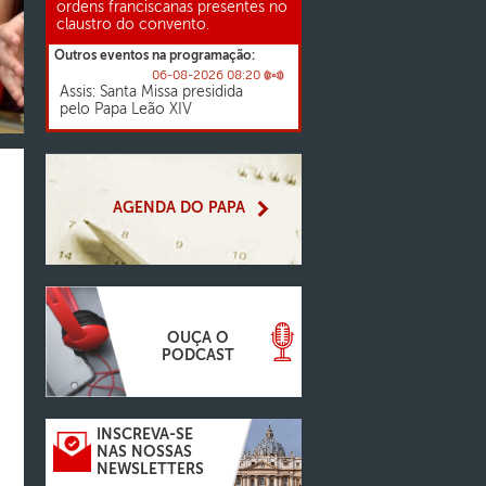
ordens franciscanas presentes no
claustro do convento.
Outros eventos na programação:
06-08-2026 08:20
Assis: Santa Missa presidida
pelo Papa Leão XIV
AGENDA DO PAPA
OUÇA O
PODCAST
INSCREVA-SE
NAS NOSSAS
NEWSLETTERS