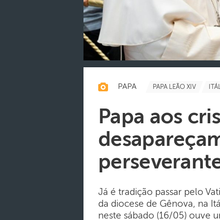
PAPA
PAPA LEÃO XIV
ITÁ
Papa aos cr
desapareçam
perseverante
Já é tradição passar pelo Va
da diocese de Gênova, na It
neste sábado (16/05) ouve 