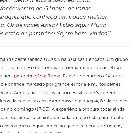
 sejam bem-vindos a São Pedro, no
Vocês vieram de Gênova, de várias
paróquia que conheço um pouco melhor,
o. Onde vocês estão? Estão aqui? Muito
s estão de parabéns! Sejam bem-vindos!”
manhã deste sábado (16/05), na Sala das Bênçãos, um grupo
ados da diocese de Gênova, acompanhados do arcebispo
faz uma
peregrinação a Roma
. Esta é a de número 24, dura
o Pontífice marcado por grande euforia e muitos selfies,
ivino Amor, Jardins do Vaticano, Basílica de São Pedro,
ticos da capital, assim como missa e participação da oração
pa no domingo (17/05). A experiência procura tocar ainda
para despertar o espírito de cada um que está para receber
das maiores alegrias do bispo que é celebrar as Crismas,