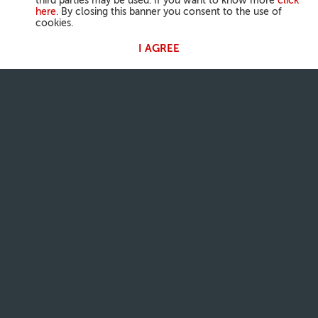
third parties may be used. If you want to know more
click
here
. By closing this banner you consent to the use of
cookies.
I AGREE
ATIVIDADES DO PAPA
Angelus
Audiências Gerais
A NOSSA FÉ
Palavra do dia
Santo do dia