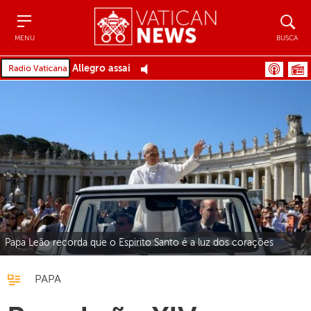
Menu
Busca
MENU
BUSCA
Allegro assai
Papa Leão recorda que o Espirito Santo é a luz dos corações
PAPA