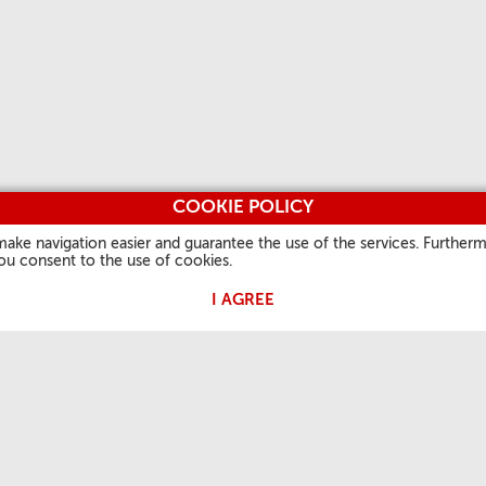
COOKIE POLICY
make navigation easier and guarantee the use of the services. Furtherm
you consent to the use of cookies.
I AGREE
 PAPA
A NOSSA FÉ
INFORMAÇÕES ÚTEIS
OUTROS 
Palavra do dia
Quem somos
Vatican.v
is
Santo do dia
Contatos
L'Osserv
Festas Litúrgicas
Perguntas frequentes
Vaticanst