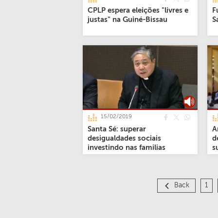
CPLP espera eleições "livres e
F
justas" na Guiné-Bissau
S
15/02/2019
Santa Sé: superar
A
desigualdades sociais
d
investindo nas familias
s
Back
1