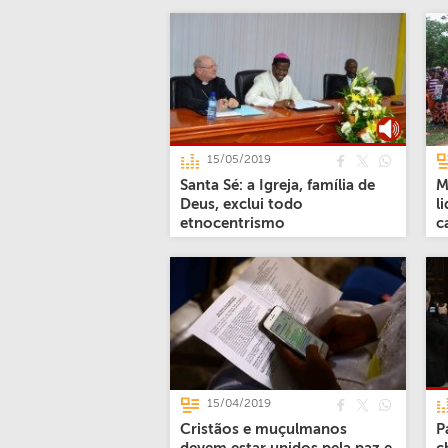
15/05/2019
Santa Sé: a Igreja, família de
M
Deus, exclui todo
l
etnocentrismo
c
15/04/2019
Cristãos e muçulmanos
P