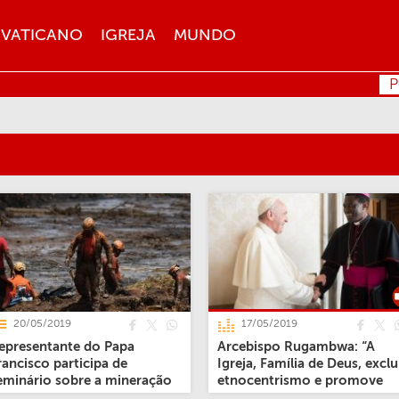
VATICANO
IGREJA
MUNDO
P
20/05/2019
17/05/2019
epresentante do Papa
Arcebispo Rugambwa: “A
rancisco participa de
Igreja, Família de Deus, exclu
eminário sobre a mineração
etnocentrismo e promove
a PUC Minas
reconciliação”