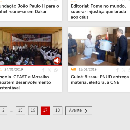
undação João Paulo II para o
Editorial: Fome no mundo,
ahel reúne-se em Dakar
superar injustiça que brada
aos céus
24/01/2019
11/01/2019
ngola. CEAST e Mosaiko
Guiné-Bissau: PNUD entrega
ebatem desenvolvimento
material eleitoral à CNE
ustentável
...
2
15
16
17
18
Avante