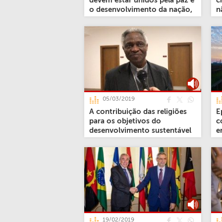
devem estar unidos pela paz e
c
o desenvolvimento da nação,
n
diz sacerdote nigeriano
05/03/2019
A contribuição das religiões
E
para os objetivos do
c
desenvolvimento sustentável
e
19/02/2019