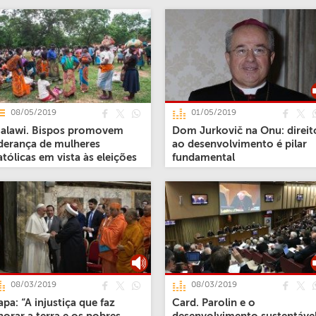
08/05/2019
01/05/2019
alawi. Bispos promovem
Dom Jurkovič na Onu: direit
iderança de mulheres
ao desenvolvimento é pilar
atólicas em vista às eleições
fundamental
08/03/2019
08/03/2019
apa: “A injustiça que faz
Card. Parolin e o