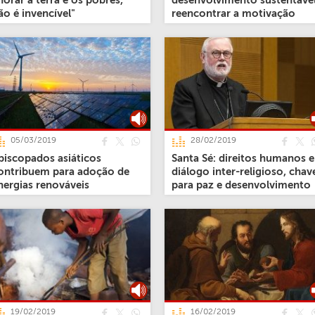
horar a terra e os pobres,
desenvolvimento sustentável
ão é invencível"
reencontrar a motivação
inicial
05/03/2019
28/02/2019
piscopados asiáticos
Santa Sé: direitos humanos e
ontribuem para adoção de
diálogo inter-religioso, chav
nergias renováveis
para paz e desenvolvimento
19/02/2019
16/02/2019