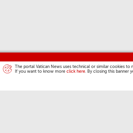
The portal Vatican News uses technical or similar cookies to 
If you want to know more
click here
. By closing this banner 
ATIVIDADES DO
Angelus
Audiências Gera