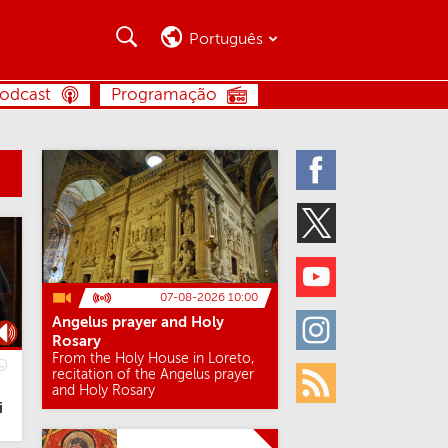
Busca
Busca
Português
BUSCA
odcast
Programação
Facebook
Twitter
Youtube
07-08-2026 10:00
Angelus prayer and Holy
Instagram
Rosary
From the Holy House in Loreto,
recitation of the Angelus prayer
and Holy Rosary
Rss
i