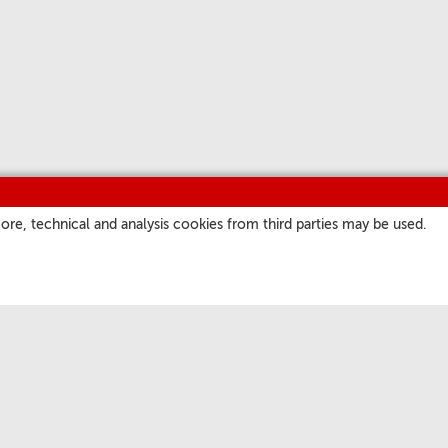
ore, technical and analysis cookies from third parties may be used.
SITES
OS NOSSOS CANAIS
a
Podcast
atore Romano
Programação
ate.va
Short Waves