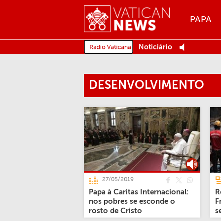
Menu
PAPA
MENU
Noticiário
DESENVOLVIMENTO
27/05/2019
Papa à Caritas Internacional:
R
nos pobres se esconde o
F
rosto de Cristo
s
n