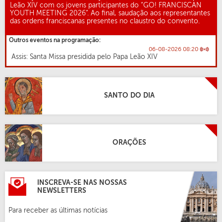
Leão XIV com os jovens participantes do “GO! FRANCISCAN
YOUTH MEETING 2026”. Ao final, saudação aos representantes
das ordens franciscanas presentes no claustro do convento.
Outros eventos na programação:
06-08-2026 08:20
Assis: Santa Missa presidida pelo Papa Leão XIV
SANTO DO DIA
ORAÇÕES
INSCREVA-SE NAS NOSSAS
NEWSLETTERS
Para receber as últimas notícias