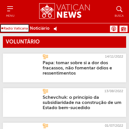
Menu
Busca
MENU
BUSCA
Noticiário
VOLUNTÁRIO
14/11/2022
Papa: tomar sobre si a dor dos
fracassos, não fomentar ódios e
ressentimentos
13/08/2022
Schevchuk: o princípio da
subsidiaridade na construção de um
Estado bem-sucedido
01/07/2022