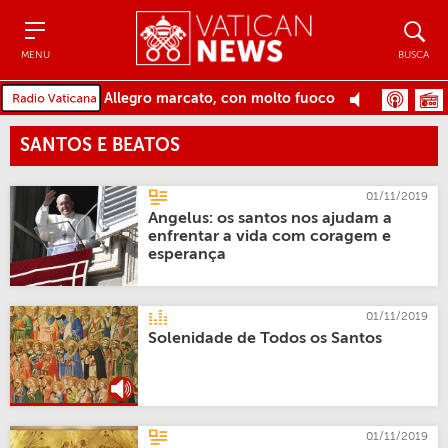
Menu
Busca
MENU
BUSCA
Allegro marcato, con molto fuoco
SANTOS E BEATOS
01/11/2019
Angelus: os santos nos ajudam a
enfrentar a vida com coragem e
esperança
01/11/2019
Solenidade de Todos os Santos
01/11/2019