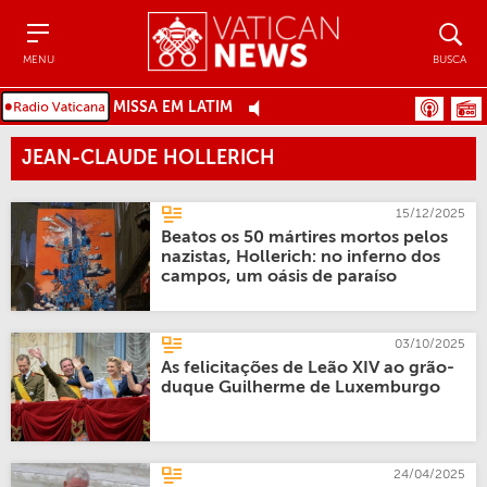
Menu
Busca
MENU
BUSCA
MISSA EM LATIM
JEAN-CLAUDE HOLLERICH
15/12/2025
Beatos os 50 mártires mortos pelos
nazistas, Hollerich: no inferno dos
campos, um oásis de paraíso
03/10/2025
As felicitações de Leão XIV ao grão-
duque Guilherme de Luxemburgo
24/04/2025