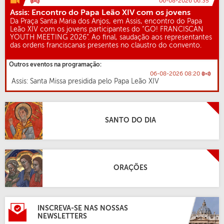
06-08-2026 06:35
Assis: Encontro do Papa Leão XIV com os jovens
Da Praça Santa Maria dos Anjos, em Assis, encontro do Papa
Leão XIV com os jovens participantes do “GO! FRANCISCAN
YOUTH MEETING 2026”. Ao final, saudação aos representantes
das ordens franciscanas presentes no claustro do convento.
Outros eventos na programação:
06-08-2026 08:20
Assis: Santa Missa presidida pelo Papa Leão XIV
SANTO DO DIA
ORAÇÕES
INSCREVA-SE NAS NOSSAS
NEWSLETTERS