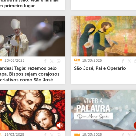
esma missão: vida e família
m primeiro lugar
20/03/2025
19/03/2025
ardeal Tagle: rezemos pelo
São José, Pai e Operário
apa. Bispos sejam corajosos
 criativos como São José
19/03/2025
19/03/2025