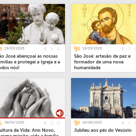
19/03/2026
19/03/2026
ão José abençoai as nossas
São José: artesão da paz e
amílias e protegei a Igreja e a
formador de uma nova
odos nós!
humanidade
08/01/2026
16/08/2025
ultura da Vida: Ano Novo,
Jubileu aos pés do Vesúvio