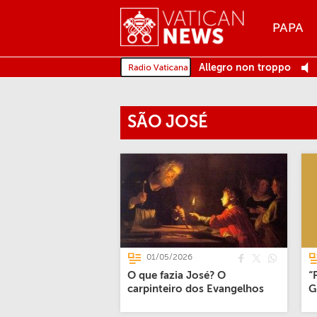
Menu
PAPA
MENU
Allegro non troppo
SÃO JOSÉ
01/05/2026
O que fazia José? O
“
carpinteiro dos Evangelhos
G