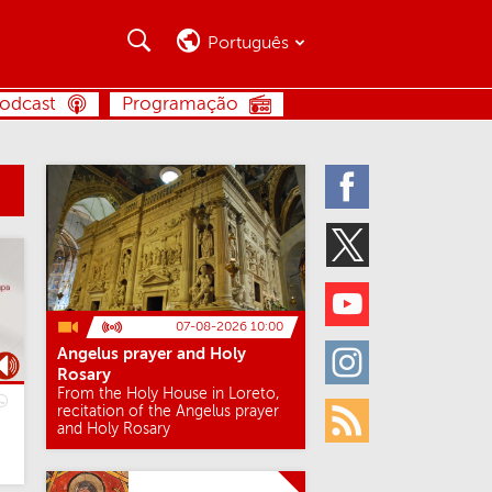
Busca
Busca
Português
BUSCA
odcast
Programação
Facebook
Twitter
Youtube
07-08-2026 10:00
Angelus prayer and Holy
Instagram
Rosary
From the Holy House in Loreto,
recitation of the Angelus prayer
and Holy Rosary
Rss