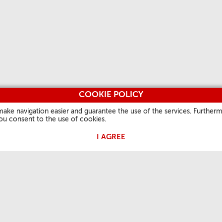
COOKIE POLICY
make navigation easier and guarantee the use of the services. Furtherm
you consent to the use of cookies.
I AGREE
 PAPA
A NOSSA FÉ
INFORMAÇÕES ÚTEIS
OUTROS 
Palavra do dia
Quem somos
Vatican.v
is
Santo do dia
Contatos
L'Osserv
Festas Litúrgicas
Perguntas frequentes
Vaticanst