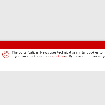
The portal Vatican News uses technical or similar cookies to 
If you want to know more
click here
. By closing this banner 
ATIVIDADES DO
Angelus
Audiências Gera