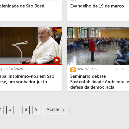
olenidade de São José
Evangelho de 19 de março
29/01/2025
09/01/2025
apa: inspiremo-nos em São
Seminário debate
osé, um sonhador justo
Sustentabilidade Ambiental e
defesa da democracia
...
2
3
8
9
Avante