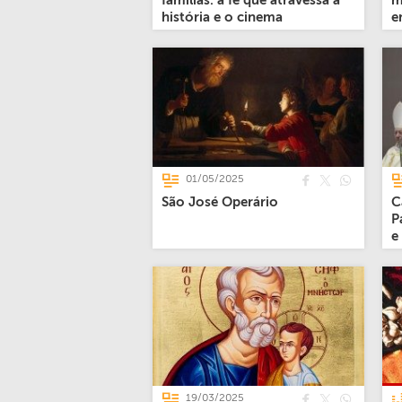
famílias: a fé que atravessa a
m
história e o cinema
e
01/05/2025
São José Operário
C
P
e
19/03/2025