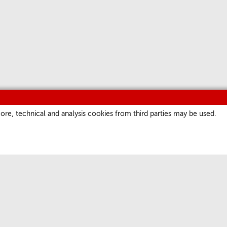
ore, technical and analysis cookies from third parties may be used.
SITES
OS NOSSOS CANAIS
a
Podcast
atore Romano
Programação
ate.va
Short Waves