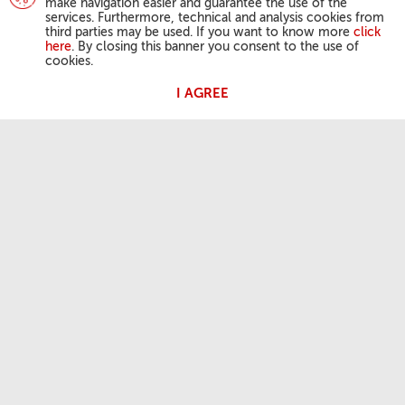
make navigation easier and guarantee the use of the
services. Furthermore, technical and analysis cookies from
third parties may be used. If you want to know more
click
here
. By closing this banner you consent to the use of
cookies.
I AGREE
ATIVIDADES DO PAPA
Angelus
Audiências Gerais
A NOSSA FÉ
Palavra do dia