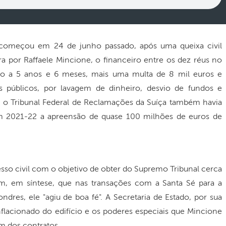
 começou em 24 de junho passado, após uma queixa civil
a por Raffaele Mincione, o financeiro entre os dez réus no
do a 5 anos e 6 meses, mais uma multa de 8 mil euros e
os públicos, por lavagem de dinheiro, desvio de fundos e
 o Tribunal Federal de Reclamações da Suíça também havia
m 2021-22 a apreensão de quase 100 milhões de euros de
o civil com o objetivo de obter do Supremo Tribunal cerca
am, em síntese, que nas transações com a Santa Sé para a
dres, ele "agiu de boa fé". A Secretaria de Estado, por sua
flacionado do edifício e os poderes especiais que Mincione
ém dos contratos.