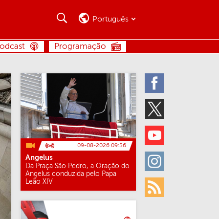
Busca
Busca
Português
BUSCA
odcast
Programação
Facebook
Twitter
Youtube
09-08-2026 09:56
Angelus
Instagram
Da Praça São Pedro, a Oração do
Angelus conduzida pelo Papa
Leão XIV
Rss