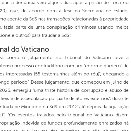
ue a denúncia veio alguns dias após a prisão de Torzi no
20), que, de acordo com a tese da Secretaria de Estado,
mo agente da SdS nas transações relacionadas à propriedade
s, fazia parte de uma conspiração criminosa usando meios
ione e outros) para fraudar a SdS".
nal do Vaticano
iza como o julgamento no Tribunal do Vaticano teve a
extenso processo contraditório com um "enorme número" de
tes interessadas (55 testemunhas além do réu)", chegando a
ongo período". Desse julgamento, que começou em julho de
023, emergiu "uma triste história de corrupção e abuso de
fiéis e de especulação por parte de atores externos", durante
entrada de Mincione na SdS em 2012 até depois da aquisição
t". "Os eventos tratados pelo tribunal do Vaticano dizem
propriação indevida de fundos profundamente enraizados há