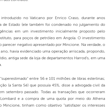
introduzido no Vaticano por Enrico Craso, durante anos
ria de Estado (ele também foi condenado no julgamento do
iligências em um investimento inicialmente proposto pelo
stituto, para poços de petróleo em Angola. O investimento
ao parecer negativo apresentado por Mincione. Na verdade, o
 ano, havia evidenciado uma operação arriscada, propondo,
dio, antiga sede da loja de departamentos Harrod's, em uma
a.
perestimado" entre 56 e 101 milhões de libras esterlinas;
ição (a Santa Sé) que possuía 45%, disse a advogada civil da
 em setembro passado. Todas as transações que ocorreram
t Lombard e a compra de uma quota por meio do Athena
io Mincione, tinham como objetivo "satisfazer os interesses