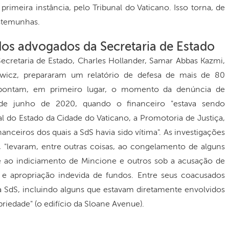
rimeira instância, pelo Tribunal do Vaticano. Isso torna, de
estemunhas.
 dos advogados da Secretaria de Estado
ecretaria de Estado, Charles Hollander, Samar Abbas Kazmi,
wicz, prepararam um relatório de defesa de mais de 80
apontam, em primeiro lugar, o momento da denúncia de
de junho de 2020, quando o financeiro "estava sendo
ial do Estado da Cidade do Vaticano, a Promotoria de Justiça,
anceiros dos quais a SdS havia sido vítima". As investigações
 "levaram, entre outras coisas, ao congelamento de alguns
e ao indiciamento de Mincione e outros sob a acusação de
 e apropriação indevida de fundos. Entre seus coacusados
a SdS, incluindo alguns que estavam diretamente envolvidos
riedade" (o edifício da Sloane Avenue).