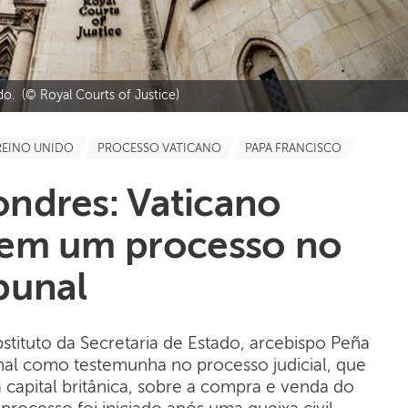
o. (© Royal Courts of Justice)
REINO UNIDO
PROCESSO VATICANO
PAPA FRANCISCO
Londres: Vaticano
em um processo no
bunal
bstituto da Secretaria de Estado, arcebispo Peña
nal como testemunha no processo judicial, que
apital britânica, sobre a compra e venda do