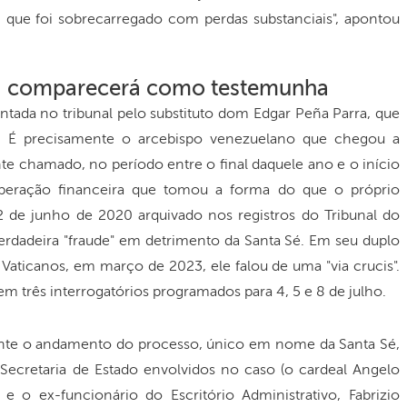
, que foi sobrecarregado com perdas substanciais", apontou
a comparecerá como testemunha
entada no tribunal pelo substituto dom Edgar Peña Parra, que
 É precisamente o arcebispo venezuelano que chegou a
 chamado, no período entre o final daquele ano e o início
peração financeira que tomou a forma do que o próprio
2 de junho de 2020 arquivado nos registros do Tribunal do
rdadeira "fraude" em detrimento da Santa Sé. Em seu duplo
 Vaticanos, em março de 2023, ele falou de uma "via crucis".
 em três interrogatórios programados para 4, 5 e 8 de julho.
urante o andamento do processo, único em nome da Santa Sé,
 Secretaria de Estado envolvidos no caso (o cardeal Angelo
 o ex-funcionário do Escritório Administrativo, Fabrizio