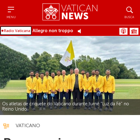
Menu
Busca
MENU
BUSCA
Allegro non troppo
Os atletas de críquete do Vaticano durante turnê "Luz da Fé" no
Reino Unido
VATICANO