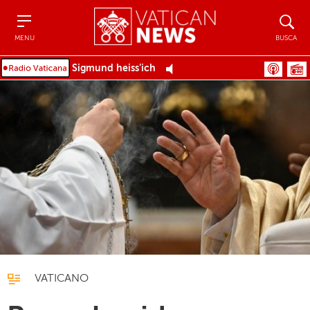
Menu
Busca
MENU
BUSCA
Sigmund heiss'ich
VATICANO