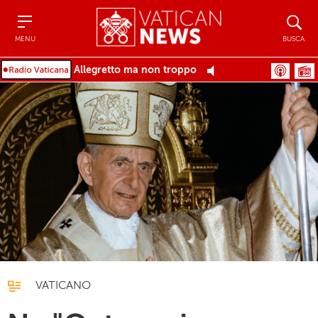
Menu
Busca
MENU
BUSCA
Allegretto ma non troppo
VATICANO