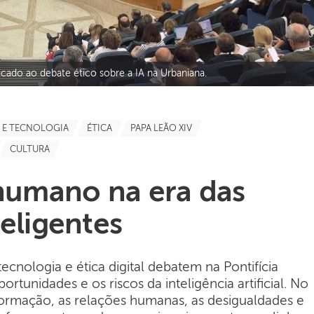
icado ao debate ético sobre a IA na Urbaniana.
A E TECNOLOGIA
ÉTICA
PAPA LEÃO XIV
CULTURA
humano na era das
eligentes
tecnologia e ética digital debatem na Pontifícia
rtunidades e os riscos da inteligência artificial. No
formação, as relações humanas, as desigualdades e