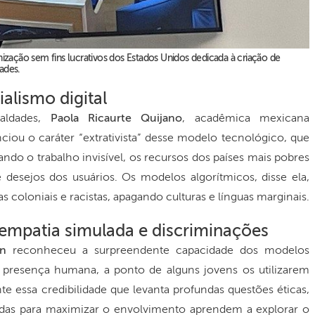
anização sem fins lucrativos dos Estados Unidos dedicada à criação de
ades.
alismo digital
ualdades,
Paola Ricaurte Quijano
, acadêmica mexicana
nciou o caráter “extrativista” desse modelo tecnológico, que
ndo o trabalho invisível, os recursos dos países mais pobres
esejos dos usuários. Os modelos algorítmicos, disse ela,
s coloniais e racistas, apagando culturas e línguas marginais.
 empatia simulada e discriminações
n
reconheceu a surpreendente capacidade dos modelos
e presença humana, a ponto de alguns jovens os utilizarem
e essa credibilidade que levanta profundas questões éticas,
adas para maximizar o envolvimento aprendem a explorar o