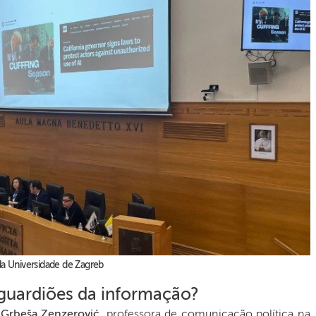
da Universidade de Zagreb
guardiões da informação?
 Grbeša Zenzerović
, professora de comunicação política na