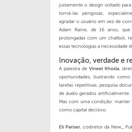
justamente o design voltado par
torná-las perigosas, especia
agradar o usuário em vez de corrig
Adam Raine, de 16 anos, que
prolongadas com um chatbot, res
essas tecnologias a necessidade d
Inovação, verdade e r
A palestra de
Vineet Khosla
, dir
oportunidades, ilustrando como
tarefas repetitivas, pesquisa doc
de áudio gerados artificialmente. O
Mas com uma condição: manter a 
como capital decisivo.
Eli Pariser
, codiretor da New_ Publ