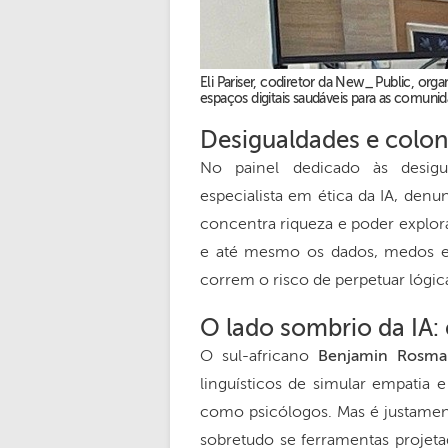
Eli Pariser, codiretor da New_ Public, org
espaços digitais saudáveis para as comunid
Desigualdades e coloni
No painel dedicado às desig
especialista em ética da IA, denu
concentra riqueza e poder explora
e até mesmo os dados, medos e d
correm o risco de perpetuar lógica
O lado sombrio da IA:
O sul-africano
Benjamin Rosma
linguísticos de simular empatia 
como psicólogos. Mas é justament
sobretudo se ferramentas projet