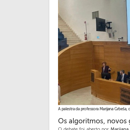
A palestra da professora Marijana Grbeša, 
Os algoritmos, novos 
O debate foi aberto por
Marijana