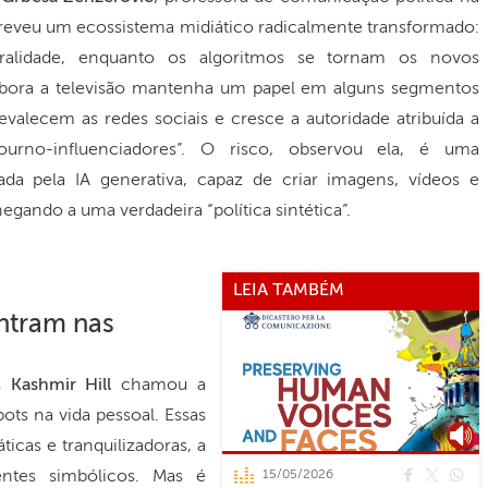
reveu um ecossistema midiático radicalmente transformado:
tralidade, enquanto os algoritmos se tornam os novos
mbora a televisão mantenha um papel em alguns segmentos
evalecem as redes sociais e cresce a autoridade atribuída a
“journo-influenciadores”. O risco, observou ela, é uma
a pela IA generativa, capaz de criar imagens, vídeos e
hegando a uma verdadeira “política sintética”.
LEIA TAMBÉM
ntram nas
es
Kashmir Hill
chamou a
ots na vida pessoal. Essas
cas e tranquilizadoras, a
ntes simbólicos. Mas é
15/05/2026