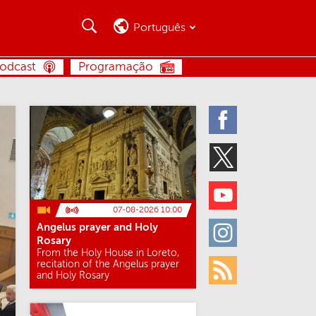
Busca
Busca
Português
BUSCA
odcast
Programação
Facebook
Twitter
Youtube
07-08-2026 10:00
Angelus prayer and Holy
Instagram
Rosary
From the Holy House in Loreto,
recitation of the Angelus prayer
and Holy Rosary
Rss