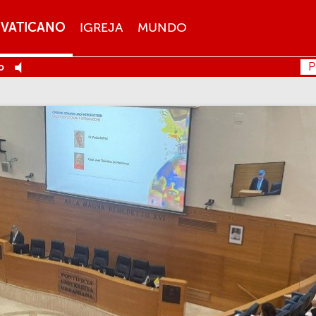
VATICANO
IGREJA
MUNDO
P
o