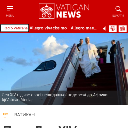
Menu
Шукат
MENU
ШУКАТИ
Allegro vivacissimo - Allegro maestoso assai
Лев XIV під час своєї нещодавньої подорожі до Африки
(@Vatican Media)
ВАТИКАН