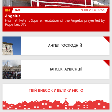
09-08-2026 09:56
Angelus
From St. Peter’s Square, recitation of the Angelus prayer led by
Pope Leo XIV
АНГЕЛ ГОСПОДНІЙ
ПАПСЬКІ АУДІЄНЦІЇ
ТВІЙ ВНЕСОК У ВЕЛИКУ МІСІЮ