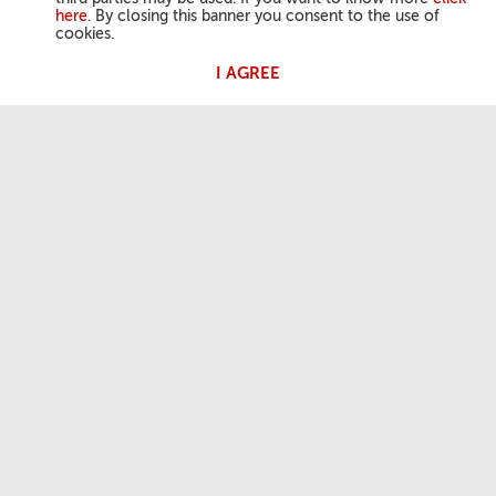
here
. By closing this banner you consent to the use of
cookies.
I AGREE
ДІЯЛЬНІСТЬ ПАПИ
Ангел Господній
Аудієнції Папи
КОРИСНА ІНФОРМАЦІЯ
Хто ми
Контакти