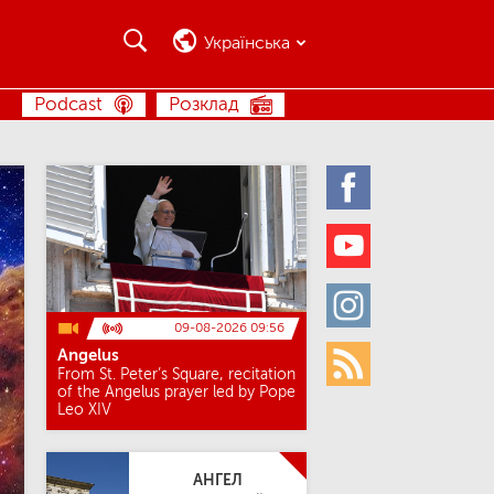
Шукати
Шукати
Українська
ШУКАТИ
Podcast
Розклад
Facebook
Youtube
Instagram
09-08-2026 09:56
Angelus
Rss
From St. Peter’s Square, recitation
of the Angelus prayer led by Pope
Leo XIV
АНГЕЛ