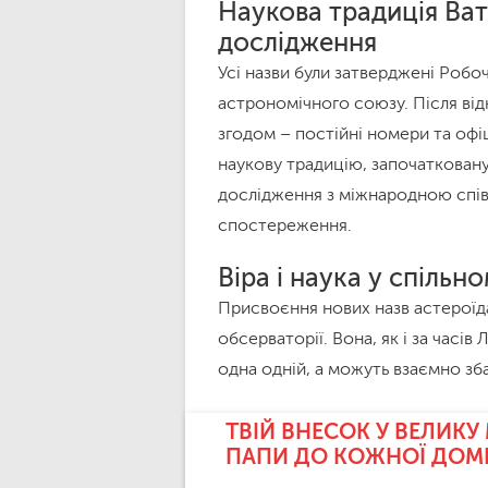
Наукова традиція Ват
дослідження
Усі назви були затверджені Роб
астрономічного союзу. Після від
згодом – постійні номери та офі
наукову традицію, започатковану 
дослідження з міжнародною спів
спостереження.
Віра і наука у спільн
Присвоєння нових назв астероїда
обсерваторії. Вона, як і за часів 
одна одній, а можуть взаємно зб
ТВІЙ ВНЕСОК У ВЕЛИКУ
ПАПИ ДО КОЖНОЇ ДОМ