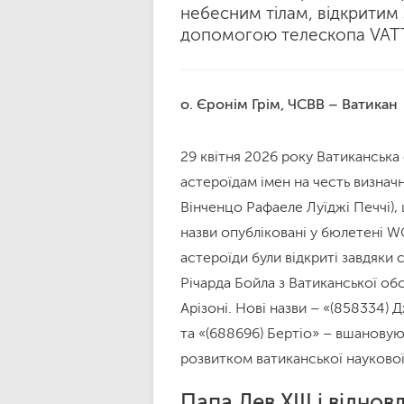
небесним тілам, відкритим з
допомогою телескопа VATT 
о. Єронім Грім, ЧСВВ – Ватикан
29 квітня 2026 року Ватиканськ
астероїдам імен на честь визначни
Вінченцо Рафаеле Луїджі Печчі), 
назви опубліковані у бюлетені 
астероїди були відкриті завдяки 
Річарда Бойла з Ватиканської об
Арізоні. Нові назви – «(858334) 
та «(688696) Бертіо» – вшановуют
розвитком ватиканської наукової
Папа Лев XIII і відно