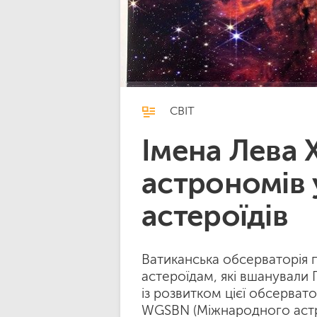
СВІТ
Імена Лева X
астрономів 
астероїдів
Ватиканська обсерваторія 
астероїдам, які вшанували П
із розвитком цієї обсерват
WGSBN (Міжнародного астро