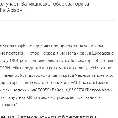
а участі Ватиканської обсерваторії за
в Арізоні.
а обсерваторія повідомила про присвоєння чотирьом
х постатей її історії, серед яких Папа Лев XIII (Джоаккіно
що у 1891 році відновив діяльність обсерваторії. Відповідні
WGSBN (Міжнародного астрономічного союзу). Усі чотири
спільній роботі астронома Казімієраса Черніса та єзуїта о.
серваторії за допомогою телескопа VATT на горі Ґрем в
Джоаккінопеччі», «(836955) Лайс», «(836275) П’єтромаффі»
ь Папу Лева XIII та трьох астрономів, пов’язаних із
 традиції.
влення Ватиканської обсерваторії