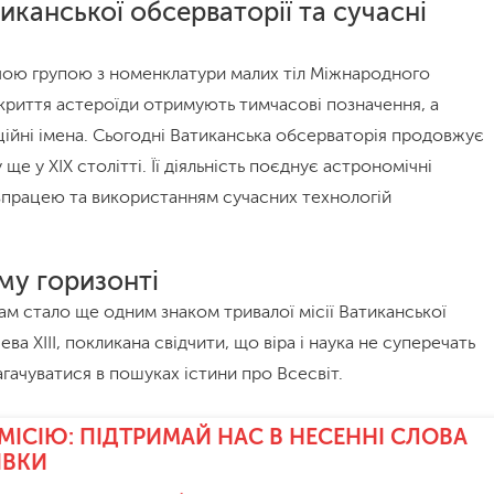
иканської обсерваторії та сучасні
очою групою з номенклатури малих тіл Міжнародного
криття астероїди отримують тимчасові позначення, а
ційні імена. Сьогодні Ватиканська обсерваторія продовжує
ще у XIX столітті. Її діяльність поєднує астрономічні
працею та використанням сучасних технологій
ому горизонті
м стало ще одним знаком тривалої місії Ватиканської
Лева XIII, покликана свідчити, що віра і наука не суперечать
агачуватися в пошуках істини про Всесвіт.
 МІСІЮ: ПІДТРИМАЙ НАС В НЕСЕННІ СЛОВА
ІВКИ