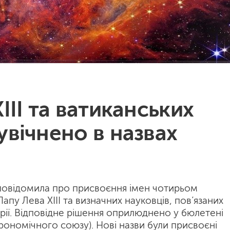
III та ватиканських
увічнено в назвах
повідомила про присвоєння імен чотирьом
апу Лева XIII та визначних науковців, пов’язаних
орії. Відповідне рішення оприлюднено у бюлетені
номічного союзу). Нові назви були присвоєні