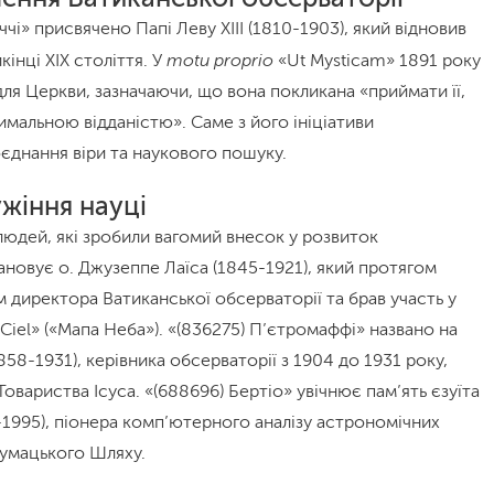
і» присвячено Папі Леву XIII (1810-1903), який відновив
motu proprio
інці XIX століття. У
«Ut Mysticam» 1891 року
для Церкви, зазначаючи, що вона покликана «приймати її,
имальною відданістю». Саме з його ініціативи
єднання віри та наукового пошуку.
ужіння науці
 людей, які зробили вагомий внесок у розвиток
шановує о. Джузеппе Лаїса (1845-1921), який протягом
м директора Ватиканської обсерваторії та брав участь у
Ciel» («Мапа Неба»). «(836275) П’єтромаффі» названо на
58-1931), керівника обсерваторії з 1904 до 1931 року,
 Товариства Ісуса. «(688696) Бертіо» увічнює пам’ять єзуїта
1995), піонера комп’ютерного аналізу астрономічних
Чумацького Шляху.