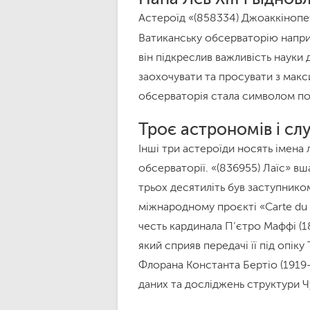
Астероїд «(858334) Джоаккінопечч
Ватиканську обсерваторію наприк
він підкреслив важливість науки 
заохочувати та просувати з макс
обсерваторія стала символом по
Троє астрономів і сл
Інші три астероїди носять імена
обсерваторії. «(836955) Лаїс» в
трьох десятиліть був заступнико
міжнародному проєкті «Carte du 
честь кардинала П’єтро Маффі (18
який сприяв передачі її під опіку
Флорана Константа Бертіо (1919-
даних та досліджень структури 