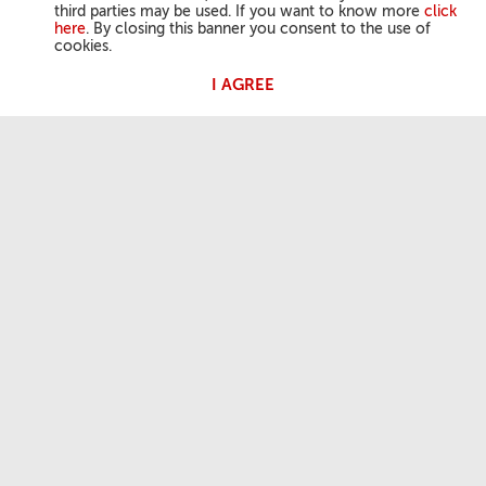
third parties may be used. If you want to know more
click
here
. By closing this banner you consent to the use of
cookies.
I AGREE
教宗活动
三钟经
教宗公开接见
实用信息
我们是谁
联系方式