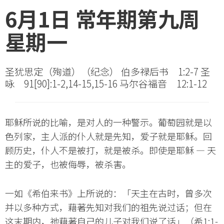
6月1日 常年期第九周
星期一
圣犹思定（殉道）（纪念） 伯多禄后书 1:2-7 圣
咏 91[90]:1-2,14-15,15-16 马尔谷福音 12:1-12
耶稣所说的比喻，是对人的一种警示。葡萄园就是以
色列家，主人派的仆人就是先知，爱子就是耶稣。回
顾历史，仆人不是被打，就是被杀。即使是耶稣 — 天
主的爱子，也被侮辱，被杀害。
一如《希伯来书》上所说的：「天主在古时，曾多次
并以多种方式，藉著先知对我们的祖先说过话；但在
这末期内，祂藉著自己的儿子对我们说了话」（希1:1-