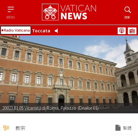
Menu
搜索
MENU
搜索
Toccata
20023.01.05 Vicariato di Roma, Palazzo (Dnalor 01)
教宗
繁體