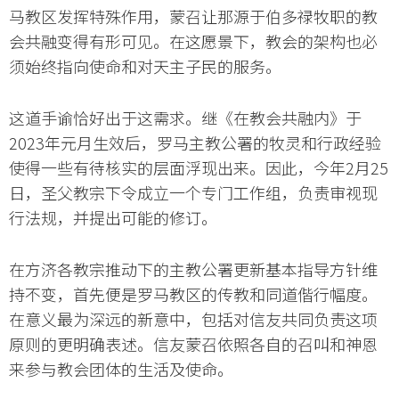
马教区发挥特殊作用，蒙召让那源于伯多禄牧职的教
会共融变得有形可见。在这愿景下，教会的架构也必
须始终指向使命和对天主子民的服务。
这道手谕恰好出于这需求。继《在教会共融内》于
2023年元月生效后，罗马主教公署的牧灵和行政经验
使得一些有待核实的层面浮现出来。因此，今年2月25
日，圣父教宗下令成立一个专门工作组，负责审视现
行法规，并提出可能的修订。
在方济各教宗推动下的主教公署更新基本指导方针维
持不变，首先便是罗马教区的传教和同道偕行幅度。
在意义最为深远的新意中，包括对信友共同负责这项
原则的更明确表述。信友蒙召依照各自的召叫和神恩
来参与教会团体的生活及使命。