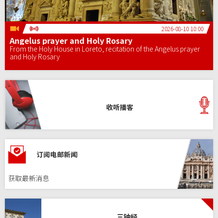
2026-08-10 10:00
Angelus prayer and Holy Rosary
From the Holy House in Loreto, recitation of the Angelus prayer
and Holy Rosary
收听播客
订阅电邮新闻
获取最新消息
三钟经