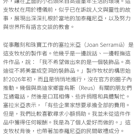
外，鑲在上面的小石頭來自高迪童年生活的環境。這
支牧杖在用於禮儀前，似乎已在訴說人文與靈性的故
事，展現出深深扎根於當地的加泰羅尼亞，以及努力
與世界所有語言交談的教會。
從事雕刻和珠寶工作的塞拉米亞（Joan Serramià）是
這支牧杖的製作者。他幾乎是一邊說話、一邊輕撫這
件作品，說：「我不希望做出來的是一個裝飾品。高
迪從不將美當成空洞的裝飾品。」製作牧杖的構思始
於2026年初，而且是悄悄地進行，沒在官方的圈子內
推動。幾個與高迪家鄉雷烏斯（Reus）有關的朋友們
互通電話，然後是口耳相傳、些許捐贈和具體幫忙。
塞拉米亞表示，「有些企業家想要承擔全部的費用。
但是，我們比較喜歡尋求小額捐助。我並未從這件作
品中獲得任何報酬。我是為了個人愛好而做的。」這
支牧杖背後，也帶著加泰羅尼亞的民間敬禮成分。