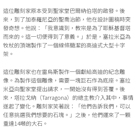
這位雕刻家原本受到聖家堂巴爾納伯塔的啟發。後
來，到了加泰羅尼亞的聖喬治節，他在設計圖稿時突
發奇想。他說：「我意識到，教宗是為了耶穌基督塔
而來的。這一切便得到了意義。」於是，塞拉米亞為
牧杖的頂端製作了一個線條簡潔的高迪式大型十字
架。
這位雕刻家也在雷烏斯製作一個獻給高迪的紀念雕
像。為製作這個雕像，需要一塊巨石作為底座。塞拉
米亞向聖家堂提出請求，一開始沒有得到答覆。後
來，塔拉戈納（Tarragona）的總主教介入其中，事情
遂起了變化。雕刻家笑著說：「他們告訴我們，可以
任意挑選我們想要的石塊。」之後，他們運來了一顆
重達14噸的大石。