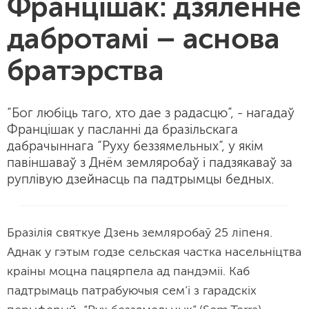
Францішак: дзяленне
дабротамі – аснова
братэрства
“Бог любіць таго, хто дае з радасцю”, - нагадаў
Францішак у пасланні да бразільскага
дабрачыннага “Руху беззямельных”, у якім
павіншаваў з Днём земляробаў і падзякаваў за
руплівую дзейнасць па падтрымцы бедных.
Бразілія святкуе Дзень земляробаў 25 ліпеня.
Аднак у гэтым годзе сельская частка насельніцтва
краіны моцна пацярпела ад пандэміі. Каб
падтрымаць патрабуючыя сем’і з гарадскіх