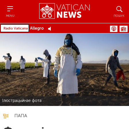
Menu
Пошук
MENU
ПОШУК
Allegro
Ілюстрацыйнае фота
ПАПА