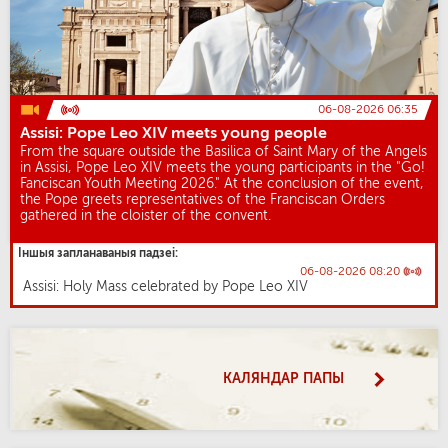
06-08-2026 06:35
Assisi: Pope Leo XIV meets young people
From the square outside the Basilica of Saint Mary of the Angels
in Assisi, Pope Leo XIV meets the young participants in the "Go!
Fanciscan Youth Meeting 2026." At the conclusion of the event,
the Pope greets representatives of the Franciscan Orders
gathered in the cloister of the convent.
Іншыя запланаваныя падзеі:
06-08-2026 08:20
Assisi: Holy Mass celebrated by Pope Leo XIV
КАЛЯНДАР ПАПЫ