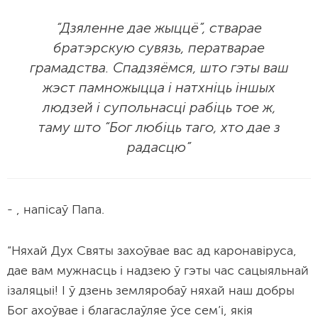
“Дзяленне дае жыццё”, стварае
братэрскую сувязь, ператварае
грамадства. Спадзяёмся, што гэты ваш
жэст памножыцца і натхніць іншых
людзей і супольнасці рабіць тое ж,
таму што “Бог любіць таго, хто дае з
радасцю”
- , напісаў Папа.
“Няхай Дух Святы захоўвае вас ад каронавіруса,
дае вам мужнасць і надзею ў гэты час сацыяльнай
ізаляцыі! І ў дзень земляробаў няхай наш добры
Бог ахоўвае і благаслаўляе ўсе сем’і, якія