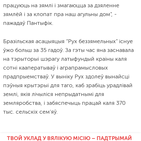
працуюць на зямлі і змагаюцца за дзяленне
зямлёй і за клопат пра наш агульны дом”, -
пажадаў Пантыфік.
Бразільская асацыяцыя “Рух беззямельных” існуе
ўжо больш за 35 гадоў. За гэты час яна заснавала
на тэрыторыі шэрагу латыфундый краіны каля
сотні кааператываў і аграпрамысловых
прадпрыемстваў. У выніку Рух здолеў вынайсці
пэўныя крытэрыі для таго, каб зрабіць урадлівай
землі, якія лічыліся непрыдатнымі для
земляробства, і забяспечыць працай каля 370
тыс. сельскіх сем’яў.
ТВОЙ УКЛАД У ВЯЛІКУЮ МІСІЮ – ПАДТРЫМАЙ