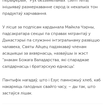
перыферый, “Рух беззямельных” (Sem Terra)
ініцыяваў размеркаванне сярод іх некалькіх тон
прадуктаў харчавання.
У лісце за подпісам кардынала Майкла Чэрны,
падсакратара секцыі па справах мігрантаў у
Дыкастэрыі па служэнні інтэгральнаму развіццю
чалавека, Святы Айцец падзякаваў членам
асацыяцыі за ахвярнасць, назваўшы іх жэст
“знакам Божага Валадарства, які спараджае
салідарнасць і братэрскую еднасць”.
Пантыфік нагадаў, што і Езус памножыў хлеб, каб
накарміць галодных свайго часу, – ды так, што
застаўся лішак.