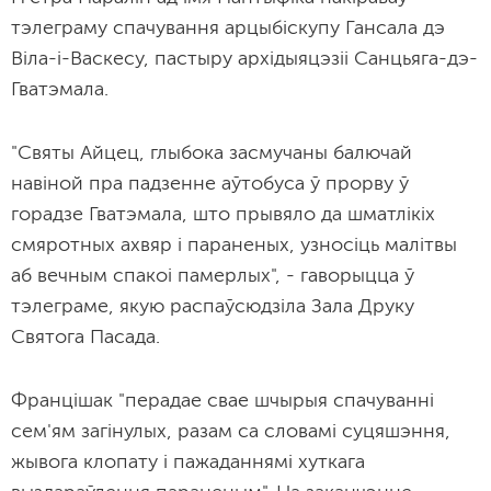
тэлеграму спачування арцыбіскупу Гансала дэ
Віла-і-Васкесу, пастыру архідыяцэзіі Санцьяга-дэ-
Гватэмала.
"Святы Айцец, глыбока засмучаны балючай
навіной пра падзенне аўтобуса ў прорву ў
горадзе Гватэмала, што прывяло да шматлікіх
смяротных ахвяр і параненых, узносіць малітвы
аб вечным спакоі памерлых", - гаворыцца ў
тэлеграме, якую распаўсюдзіла Зала Друку
Святога Пасада.
Францішак "перадае свае шчырыя спачуванні
сем'ям загінулых, разам са словамі суцяшэння,
жывога клопату і пажаданнямі хуткага