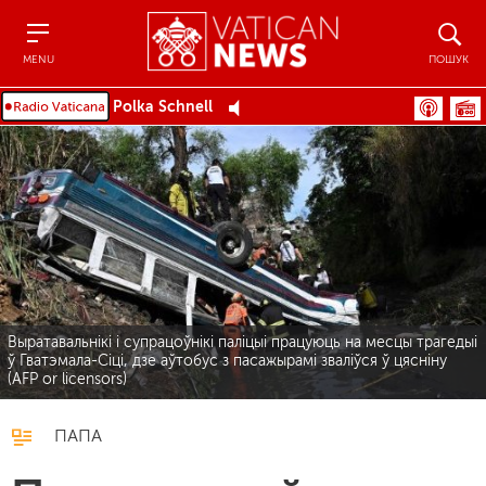
Menu
Пошук
MENU
ПОШУК
Polka Schnell
Выратавальнікі і супрацоўнікі паліцыі працуюць на месцы трагедыі
ў Гватэмала-Сіці, дзе аўтобус з пасажырамі зваліўся ў цясніну
(AFP or licensors)
ПАПА