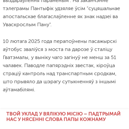
выздараўлення параненым". На заканчэнне
тэлеграмы Пантыфік удзяляе ўсім "суцяшальнае
апостальскае благаслаўленне як знак надзеі ва
Уваскрослым Пану".
10 лютага 2025 года перапоўнены пасажырскі
аўтобус зваліўся з моста па дарозе ў сталіцу
Гватэмалы, у выніку чаго загінуў не менш за 51
чалавек. Паводле папярэдніх звестак, кіроўца
страціў кантроль над транспартным сродкам,
што прывяло да шэрагу сутыкненняў з іншымі
аўтамабілямі.
ТВОЙ УКЛАД У ВЯЛІКУЮ МІСІЮ – ПАДТРЫМАЙ
НАС У НЯСЕННІ СЛОВА ПАПЫ КОЖНАМУ