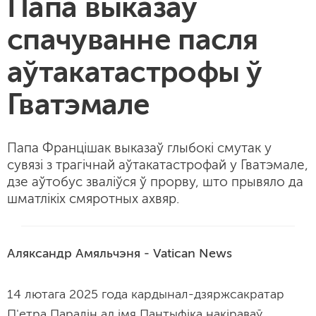
Папа выказаў
спачуванне пасля
аўтакатастрофы ў
Гватэмале
Папа Францішак выказаў глыбокі смутак у
сувязі з трагічнай аўтакатастрофай у Гватэмале,
дзе аўтобус зваліўся ў прорву, што прывяло да
шматлікіх смяротных ахвяр.
Аляксандр Амяльчэня - Vatican News
14 лютага 2025 года кардынал-дзяржсакратар
П'етра Паралін ад імя Пантыфіка накіраваў