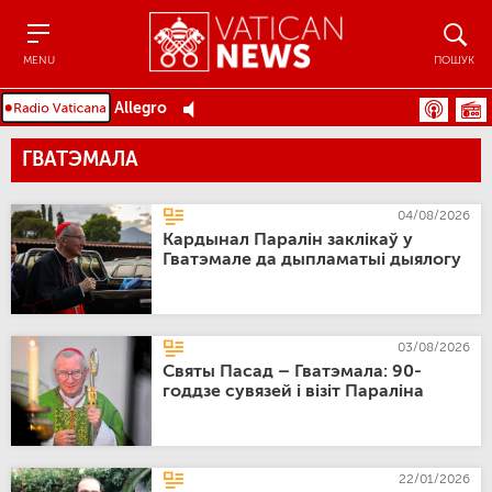
Menu
Пошук
MENU
ПОШУК
Allegro
ГВАТЭМАЛА
04/08/2026
Кардынал Паралін заклікаў у
Гватэмале да дыпламатыі дыялогу
03/08/2026
Святы Пасад – Гватэмала: 90-
годдзе сувязей і візіт Параліна
22/01/2026