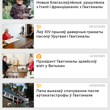
Новыя благаслаўлёныя: уршулянка
з Італіі і францішканін з Гватэмалы
29/12/2025
Леў XIV прыняў даверчыя граматы
паслоў Уругвая і Гватэмалы
11/10/2025
Прэзідэнт Гватэмалы здзейсніў
візіт у Ватыкан
14/02/2025
Папа выказаў спачуванне пасля
аўтакатастрофы ў Гватэмале