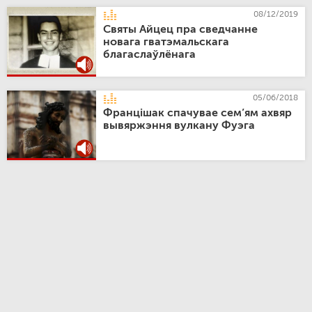
08/12/2019
Святы Айцец пра сведчанне
новага гватэмальскага
благаслаўлёнага
05/06/2018
Францішак спачувае сем’ям ахвяр
вывяржэння вулкану Фуэга