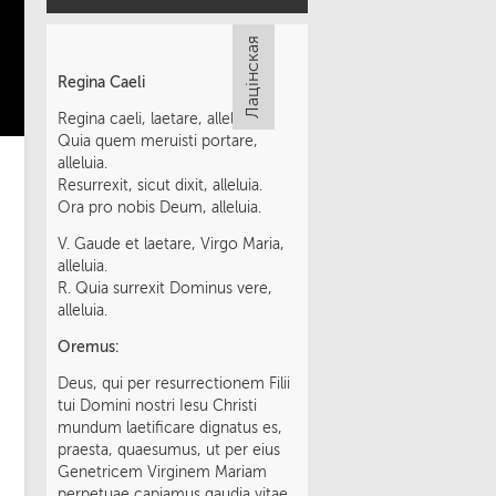
Regina Caeli
Regina caeli, laetare, alleluia.
Quia quem meruisti portare,
alleluia.
Resurrexit, sicut dixit, alleluia.
Ora pro nobis Deum, alleluia.
V. Gaude et laetare, Virgo Maria,
alleluia.
R. Quia surrexit Dominus vere,
alleluia.
Oremus:
Deus, qui per resurrectionem Filii
tui Domini nostri Iesu Christi
mundum laetificare dignatus es,
praesta, quaesumus, ut per eius
Genetricem Virginem Mariam
perpetuae capiamus gaudia vitae.