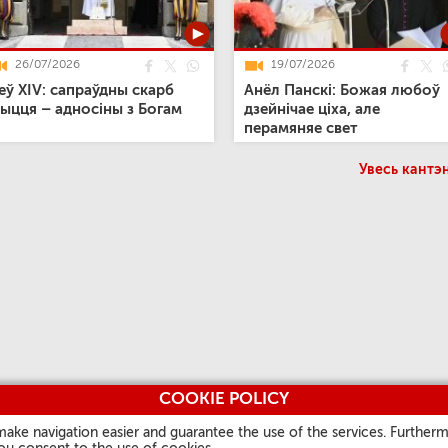
26/07/2026
19/07/2026
еў XIV: сапраўдны скарб
Анёл Панскі: Божая любоў
ыцця – адносіны з Богам
дзейнічае ціха, але
перамяняе свет
Увесь кантэн
COOKIE POLICY
make navigation easier and guarantee the use of the services. Furtherm