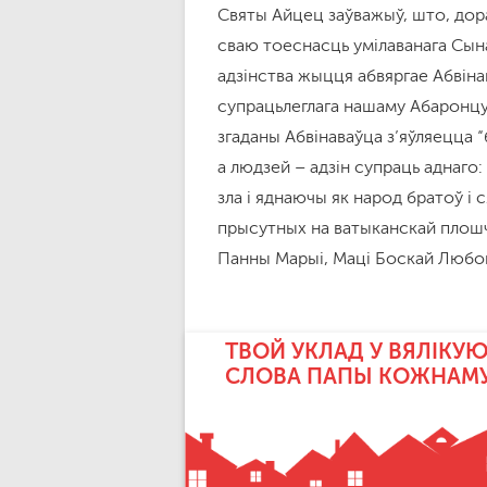
Святы Айцец заўважыў, што, дора
сваю тоеснасць умілаванага Сына: 
адзінства жыцця абвяргае Абвінав
супрацьлеглага нашаму Абаронцу.
згаданы Абвінаваўца з’яўляецца “
а людзей – адзін супраць аднаго:
зла і яднаючы як народ братоў і 
прысутных на ватыканскай плошчы
Панны Марыі, Маці Боскай Любов
ТВОЙ УКЛАД У ВЯЛІКУЮ
СЛОВА ПАПЫ КОЖНАМ