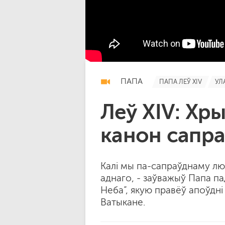
ПАПА
ПАПА ЛЕЎ XIV
УЛ
Леў XIV: Хр
канон сапр
Калі мы па-сапраўднаму лю
аднаго, - заўважыў Папа па
Неба”, якую правёў апоўдн
Ватыкане.