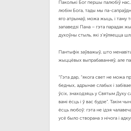
Паколькі Бог першы палюбіў нас,
любім Бога, тады мы па-сапраўдна
яго атрымаў, можа жыць, і таму т
запаведзі Пана – гэта парадак жы
духоўны стыль, які з’яўляецца шл
Пантыфік заўважыў, што менавіта 
жыццёвых выпрабаванняў, але паа
“Гэта дар, “якога свет не можа п
бедных, адрынае слабых і забівае
ўсіх, знаходзяць у Святым Духу са
вамі ёсць і ў вас будзе”. Такім 
ёсць любоў: гэта не ідэя чалаве
усё было створана з нічога і адку