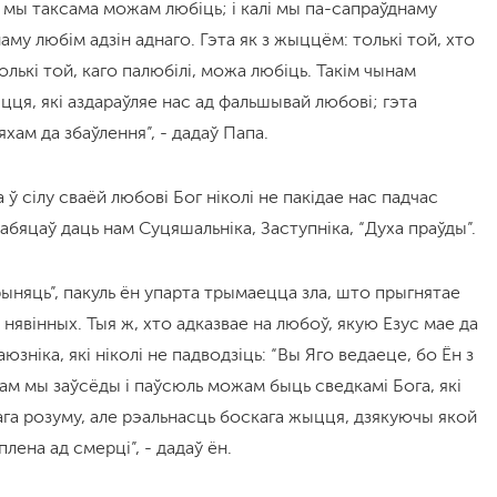
 мы таксама можам любіць; і калі мы па-сапраўднаму
му любім адзін аднаго. Гэта як з жыццём: толькі той, хто
олькі той, каго палюбілі, можа любіць. Такім чынам
цця, які аздараўляе нас ад фальшывай любові; гэта
яхам да збаўлення”, - дадаў Папа.
ў сілу сваёй любові Бог ніколі не пакідае нас падчас
бяцаў даць нам Суцяшальніка, Заступніка, “Духа праўды”.
рыняць”, пакуль ён упарта трымаецца зла, што прыгнятае
 нявінных. Тыя ж, хто адказвае на любоў, якую Езус мае да
юзніка, які ніколі не падводзіць: “Вы Яго ведаеце, бо Ён з
чынам мы заўсёды і паўсюль можам быць сведкамі Бога, які
чага розуму, але рэальнасць боскага жыцця, дзякуючы якой
плена ад смерці”, - дадаў ён.