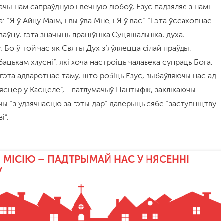
чы нам сапраўдную і вечную любоў, Езус падзяляе з намі
“Я ў Айцу Маім, і вы ўва Мне, і Я ў вас”. “Гэта ўсеахопнае
аўцу, гэта значыць праціўніка Суцяшальніка, духа,
 Бо ў той час як Святы Дух з’яўляецца сілай праўды,
бацькам хлусні”, які хоча настроіць чалавека супраць Бога,
 гэта адваротнае таму, што робіць Езус, выбаўляючы нас ад
сясцёр у Касцёле”, - патлумачыў Пантыфік, заклікаючы
 “з удзячнасцю за гэты дар” даверыць сябе “заступніцтву
і”.
 МІСІЮ – ПАДТРЫМАЙ НАС У НЯСЕННІ
У