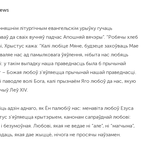
News
няшнім літургічным евангельскім урыўку гучаць
аваў да сваіх вучняў падчас Апошняй вячэры”. “Робячы хлеб
і, Хрыстус кажа: “Калі любіце Мяне, будзеце захоўваць Мае
зваляе нас ад памылковага ўяўлення, нібыта нас любяць
зі: у такім выпадку наша праведнасць была б прычынай
т – Божая любоў з’яўляецца прычынай нашай праведнасці.
 паводле волі Бога, калі прызнаём Яго любоў да нас, якую
чыў Леў XIV.
ць адзін аднаго, як Ён палюбіў нас: менавіта любоў Езуса
тус з’яўляецца крытэрыем, канонам сапраўднай любові:
і безумоўная. Любові, якая не ведае ні “але”, ні “магчыма”,
одаць, якая дае жыццё, нічога не просячы наўзамен.