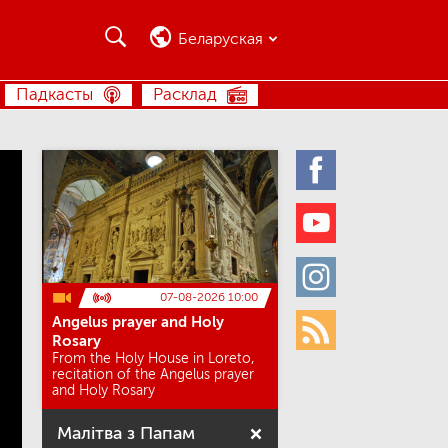
Пошук
Пошук
Беларуская
ПОШУК
Падкасты
Расклад
Facebook
Youtube
Instagram
07-08-2026 10:00
Angelus prayer and Holy
Rss
Rosary
From the Holy House in Loreto,
recitation of the Angelus prayer
and Holy Rosary
Малітва з Папам