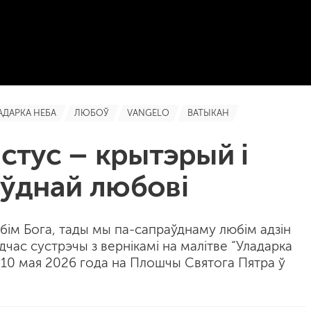
АДАРКА НЕБА
ЛЮБОЎ
VANGELO
ВАТЫКАН
ыстус – крытэрый і
аўднай любові
бім Бога, тады мы па-сапраўднаму любім адзін
дчас сустрэчы з вернікамі на малітве “Уладарка
і 10 мая 2026 года на Плошчы Святога Пятра ў