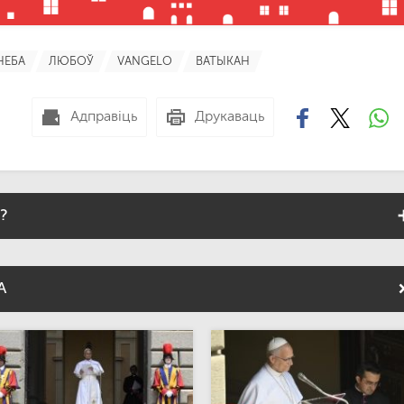
НЕБА
ЛЮБОЎ
VANGELO
ВАТЫКАН
Адправіць
Друкаваць
?
А
алітва, якая прамаўляецца тройчы на працягу дня – раніцай,
ніцы Уцелаўлення.
кодны перыяд Папа сустракаецца з вернікамі апоўдні, каб разам
д гэтым ён звяртаецца да сабраных з кароткім разважаннем,
ія Касцёл прызначае на гэты дзень.