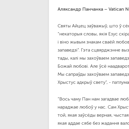
Аляксандр Панчанка – Vatican 
Святы Айцец заўважыў, што ў сён
“некаторыя словы, якія Езус скір
і віно жывым знакам сваёй любов
запаведзі”. Гэта сцвярджэнне вы
тады, калі мы захоўваем запавед
Божай любові. Але ўсё наадваро
Мы сапраўды захоўваем запаведзі
Хрыстус адкрыў свету”, - патлума
“Вось чаму Пан нам загадвае любі
нараджае любоў у нас. Сам Хрыс
той, якая заўсёды верная, чыстая 
якая аддае сябе без жадання вал