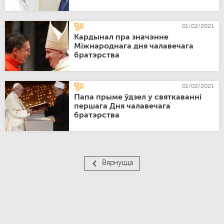
01/02/2021
Кардынал пра значэнне
Міжнароднага дня чалавечага
братэрства
01/02/2021
Папа прыме ўдзел у святкаванні
першага Дня чалавечага
братэрства
Вярнуцца