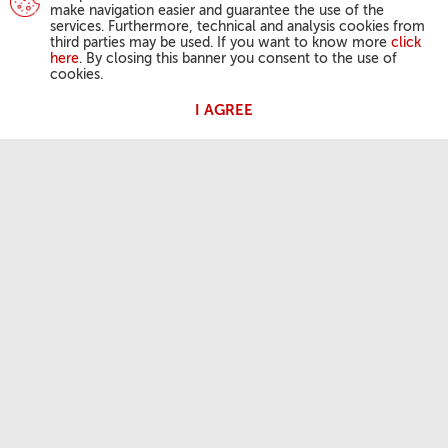
make navigation easier and guarantee the use of the
services. Furthermore, technical and analysis cookies from
third parties may be used. If you want to know more
click
here
. By closing this banner you consent to the use of
cookies.
I AGREE
ДЗЕЙНАСЦЬ ПАПЫ
Анёл Панскі
Агульная аўдыенцыя
КАРЫСНАЯ ІНФАРМАЦЫЯ