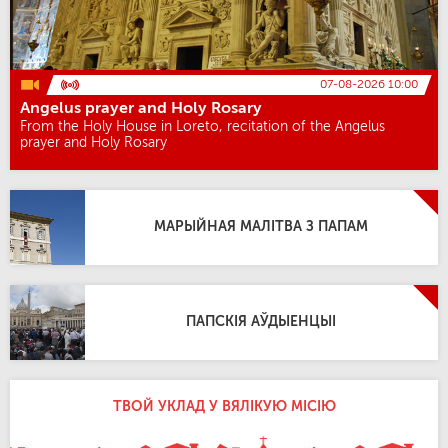
07-08-2026 10:00
Angelus prayer and Holy Rosary
From the Holy House in Loreto, recitation of the Angelus
prayer and Holy Rosary
МАРЫЙНАЯ МАЛІТВА З ПАПАМ
ПАПСКІЯ АЎДЫЕНЦЫІ
ТВОЙ УКЛАД У ВЯЛІКУЮ МІСІЮ