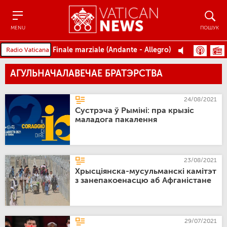
Menu
Пошук
MENU
ПОШУК
Finale marziale (Andante - Allegro)
АГУЛЬНАЧАЛАВЕЧАЕ БРАТЭРСТВА
24/08/2021
Сустрэча ў Рыміні: пра крызіс
маладога пакалення
23/08/2021
Хрысціянска-мусульманскі камітэт
з занепакоенасцю аб Афганістане
29/07/2021