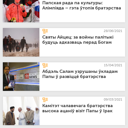
Папская рада па культуры:
Алімпіяда – гэта ўтопія братэрства
28/06/2021
Святы Айцец: за войны палітыкі
будуць адказваць перад Богам
15/04/2021
Абдэль Салам узрушаны ўкладам
Папы ў развіццё братэрства
09/03/2021
Камітэт чалавечага братэрства
высока ацаніў візіт Папы ў Ірак