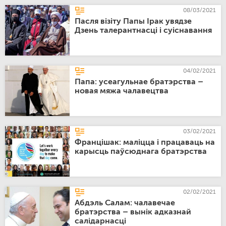
08/03/2021
Пасля візіту Папы Ірак увядзе
Дзень талерантнасці і суіснавання
04/02/2021
Папа: усеагульнае братэрства –
новая мяжа чалавецтва
03/02/2021
Францішак: маліцца і працаваць на
карысць паўсюднага братэрства
02/02/2021
Абдэль Салам: чалавечае
братэрства – вынік адказнай
салідарнасці