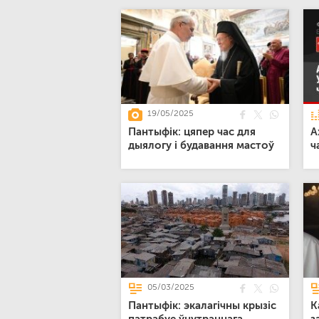
19/05/2025
Пантыфік: цяпер час для
А
дыялогу і будавання мастоў
ч
05/03/2025
Пантыфік: экалагічны крызіс
К