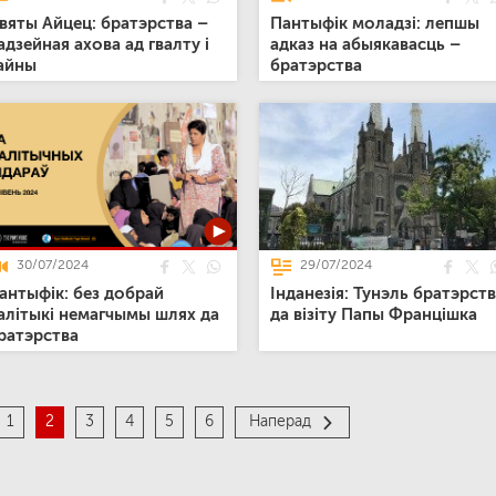
вяты Айцец: братэрства –
Пантыфік моладзі: лепшы
адзейная ахова ад гвалту і
адказ на абыякавасць –
айны
братэрства
30/07/2024
29/07/2024
антыфік: без добрай
Інданезія: Тунэль братэрст
алітыкі немагчымы шлях да
да візіту Папы Францішка
ратэрства
1
2
3
4
5
6
Наперад