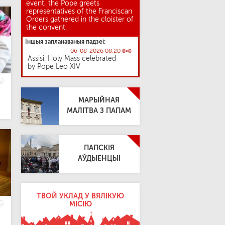
event, the Pope greets
representatives of the Franciscan
Orders gathered in the cloister of
the convent.
Іншыя запланаваныя падзеі:
06-08-2026 08:20
Assisi: Holy Mass celebrated
by Pope Leo XIV
МАРЫЙНАЯ
МАЛІТВА З ПАПАМ
ПАПСКІЯ
АЎДЫЕНЦЫІ
ТВОЙ УКЛАД У ВЯЛІКУЮ
МІСІЮ