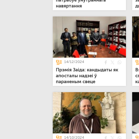
патрабуе ўнутраннага
з
навяртання
д
14/12/2024
Прэмія Заіда: кандыдаты як
В
апосталы надзеі ў
с
параненым свеце
к
14/10/2024