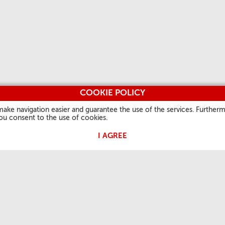
COOKIE POLICY
make navigation easier and guarantee the use of the services. Furtherm
you consent to the use of cookies.
I AGREE
ЦЬ ПАПЫ
КАРЫСНАЯ ІНФАРМАЦЫЯ
ІНШЫЯ САЙТЫ
кі
Аб нас
Vatican.va
аўдыенцыя
Кантакты
Vaticanstate.va
Спіс частых пытанняў
Peter's Pence