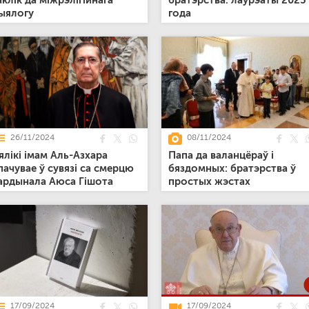
аклік да міжрэлігійнага
братэрства: лаўрэаты 2025
ыялогу
года
26/11/2024
08/11/2024
ялікі імам Аль-Азхара
Папа да валанцёраў і
пачувае ў сувязі са смерцю
бяздомных: братэрства ў
ардынала Аюса Гішота
простых жэстах
17/09/2024
17/09/2024