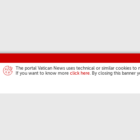
The portal Vatican News uses technical or similar cookies to 
If you want to know more
click here
. By closing this banner 
ДЗЕЙНАС
Анёл Панс
Агульная 