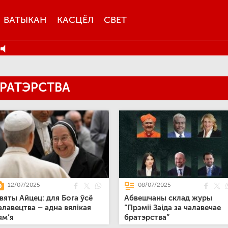
ВАТЫКАН
КАСЦЁЛ
СВЕТ
БРАТЭРСТВА
12/07/2025
08/07/2025
вяты Айцец: для Бога ўсё
Абвешчаны склад журы
алавецтва – адна вялікая
“Прэміі Заіда за чалавечае
ям’я
братэрства”