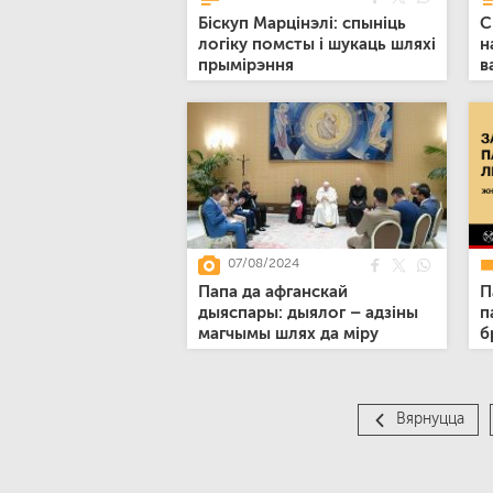
Біскуп Марцінэлі: спыніць
С
логіку помсты і шукаць шляхі
н
прымірэння
в
07/08/2024
Папа да афганскай
П
дыяспары: дыялог – адзіны
п
магчымы шлях да міру
б
Вярнуцца