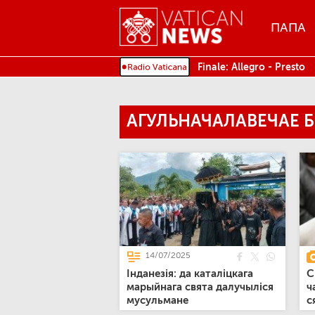
Menu
ПАПА
MENU
Finale: Allegro - Presto
АГУЛЬНАЧАЛАВЕЧАЕ 
14/07/2025
Інданезія: да каталіцкага
С
марыйнага свята далучыліся
ч
мусульмане
с