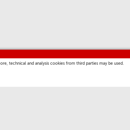
ore, technical and analysis cookies from third parties may be used.
ІНШЫЯ КАНАЛЫ
EPG
Падкасты
Short Waves