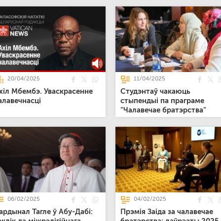
20/04/2025
11/04/2025
хіл Мбембэ. Уваскрасенне
Студэнтаў чакаюць
алавечнасці
стыпендыі па праграме
"Чалавечае братэрства"
06/02/2025
04/02/2025
ардынал Тагле ў Абу-Дабі:
Прэмія Заіда за чалавечае