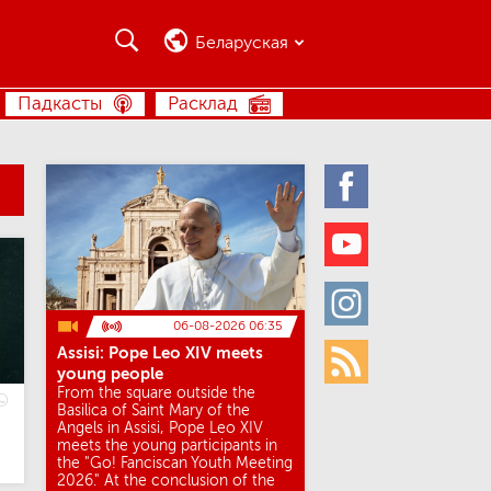
Пошук
Пошук
Беларуская
ПОШУК
Падкасты
Расклад
Facebook
Youtube
Instagram
06-08-2026 06:35
Assisi: Pope Leo XIV meets
Rss
young people
From the square outside the
Basilica of Saint Mary of the
Angels in Assisi, Pope Leo XIV
meets the young participants in
the "Go! Fanciscan Youth Meeting
2026." At the conclusion of the