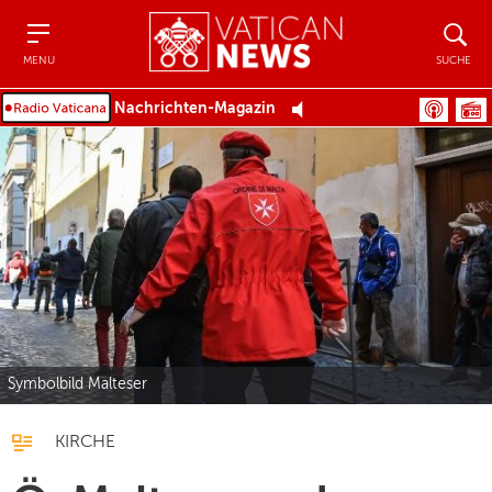
Menu
Suche
MENU
SUCHE
Nachrichten-Magazin
Symbolbild Malteser
KIRCHE