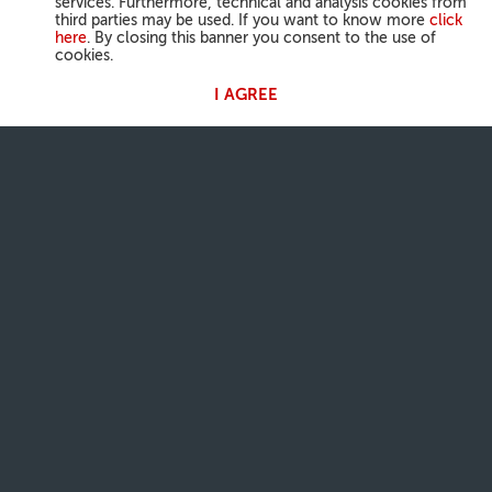
services. Furthermore, technical and analysis cookies from
third parties may be used. If you want to know more
click
here
. By closing this banner you consent to the use of
cookies.
I AGREE
AKTIVITÄTEN DES PAPSTES
Angelus
Generalaudienzen
DER GLAUBE DER KIRCHE
Tageslesung