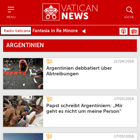
Menu
Suche
MENU
SUCHE
Fantasia in Re Minore
ARGENTINIEN
21/04/2018
Argentinien debbatiert über
Abtreibungen
17/03/2018
Papst schreibt Argentiniern: „Mir
geht es nicht um meine Person“
17/03/2018