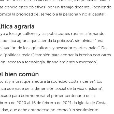
char por los derechos laborales. Con ello, los prelados invitan
 las condiciones objetivas” por un trabajo decente, “poniendo
mica la prioridad del servicio a la persona y no al capital”.
ítica agraria
 a los agricultores y las poblaciones rurales, afirmando
 política agraria que atienda la pobreza”, sin olvidar “una
ituación de los agricultores y pescadores artesanales”. De
e “políticas reales”, también para acortar la brecha con otros
ón, acceso a tecnología, financiamiento y mercado”.
l bien común
cial y moral que afecta a la sociedad costarricense”, los
za que nace de la dimensión social de la vida cristiana”.
vocado para conmemorar el primer centenario de la
ebrero de 2020 al 16 de febrero de 2021, la Iglesia de Costa
lidaridad, que debe entenderse no como “un sentimiento