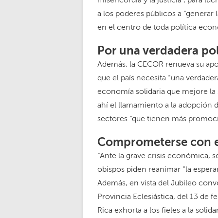
misericordia y la justicia”, para lu
a los poderes públicos a “generar
en el centro de toda política econó
Por una verdadera pol
Además, la CECOR renueva su apoyo
que el país necesita “una verdadera
economía solidaria que mejore la s
ahí el llamamiento a la adopción d
sectores “que tienen más promoci
Comprometerse con e
“Ante la grave crisis económica, so
obispos piden reanimar “la esperan
Además, en vista del Jubileo con
Provincia Eclesiástica, del 13 de f
Rica exhorta a los fieles a la so