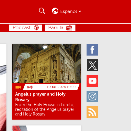
Buscar
Buscar
Español
BUSCAR
Podcast
Parrilla
Facebook
Twitter
Youtube
10-08-2026 10:00
Angelus prayer and Holy
Instagram
Rosary
From the Holy House in Loreto,
recitation of the Angelus prayer
and Holy Rosary
Rss