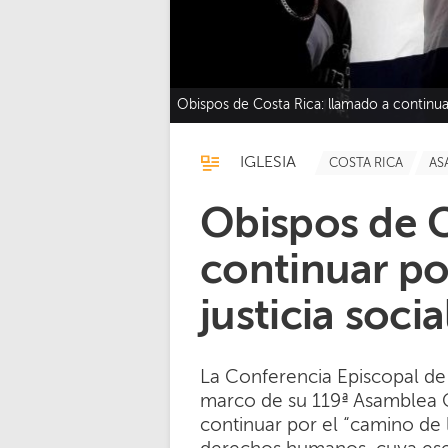
Obispos de Costa Rica: llamado a continuar
IGLESIA
COSTA RICA
AS
Obispos de C
continuar po
justicia socia
La Conferencia Episcopal de
marco de su 119ª Asamblea O
continuar por el “camino de la