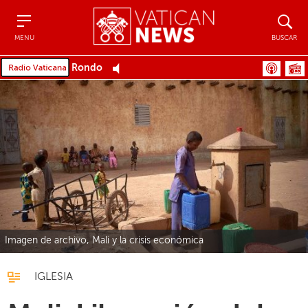
Menu
Buscar
MENU
BUSCAR
Rondo
Imagen de archivo, Mali y la crisis económica
IGLESIA