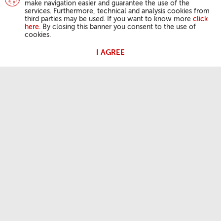
make navigation easier and guarantee the use of the
services. Furthermore, technical and analysis cookies from
third parties may be used. If you want to know more
click
here
. By closing this banner you consent to the use of
cookies.
I AGREE
ACTIVIDAD DEL PAPA
Ángelus
Audiencias Generales
NUESTRA FE
Palabra del día