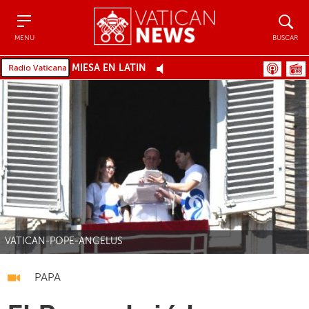
Menu
Buscar
MENU
BUSCAR
MIESA EN LATÍN
VATICAN-POPE-ANGELUS
PAPA