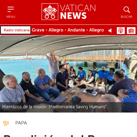
Menu
Buscar
MENU
BUSCAR
Grave - Allegro - Andante - Allegro
Miembros de la misión “Mediterranea Saving Humans”
PAPA