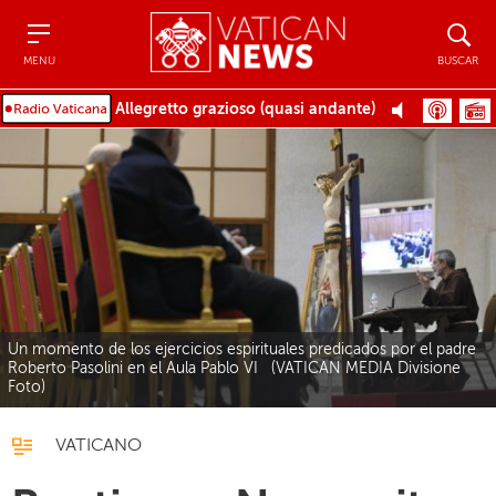
Menu
Buscar
MENU
BUSCAR
Allegretto grazioso (quasi andante)
Un momento de los ejercicios espirituales predicados por el padre
Roberto Pasolini en el Aula Pablo VI (VATICAN MEDIA Divisione
Foto)
VATICANO