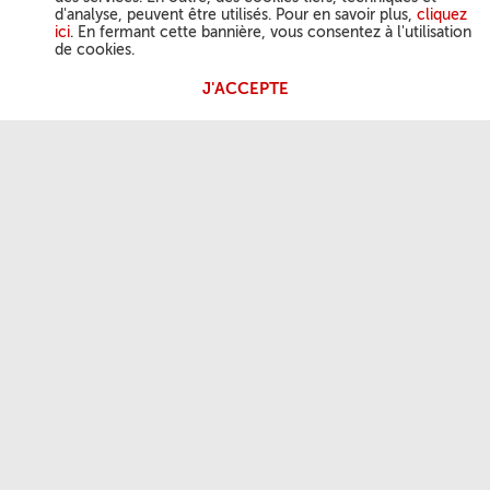
d'analyse, peuvent être utilisés. Pour en savoir plus,
cliquez
ici
. En fermant cette bannière, vous consentez à l'utilisation
de cookies.
J'ACCEPTE
ACTIVITÉ DU PAPE
Angélus
Audiences générales
NOTRE FOI
Parole du jour
Saint du jour