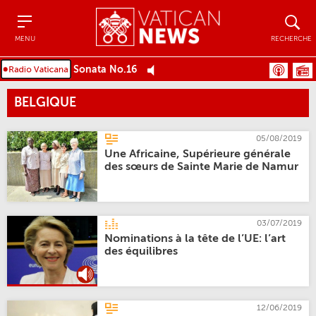
Menu
Recher
MENU
RECHERCHE
Sonata No.16
BELGIQUE
05/08/2019
Une Africaine, Supérieure générale
des sœurs de Sainte Marie de Namur
03/07/2019
Nominations à la tête de l’UE: l’art
des équilibres
12/06/2019