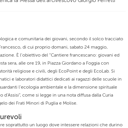
enica la Messa dell’arcivescovo Giorgio Ferretti
gica e comunitaria dei giovani, secondo il solco tracciato
Francesco, di cui proprio domani, sabato 24 maggio,
cazione. È l’obiettivo del “Cantiere francescano: giovani ed
sta sera, alle ore 19, in Piazza Giordano a Foggia con
torità religiose e civili, degli EcoPoint e degli EcoLab. Si
atici e laboratori didattici dedicati ai ragazzi delle scuole in
guardanti l’ecologia ambientale e la dimensione spirituale
 d’Assisi”, come si legge in una nota diffusa dalla Curia
lo dei Frati Minori di Puglia e Molise.
urevoli
re soprattutto un luogo dove intessere relazioni che durino