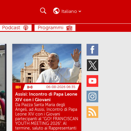
Cerca
Cerca
Italiano
CERCA
Podcast
Programmi
Facebook
Twitter
Youtube
06-08-2026 06:35
Assisi: Incontro di Papa Leone
Instagram
XIV con i Giovani
Da Piazza Santa Maria degli
Angeli, ad Assisi, Incontro di Papa
Leone XIV con i Giovani
Rss
partecipanti al "GO! FRANCISCAN
YOUTH MEETING 2026". Al
termine, saluto ai Rappresentanti