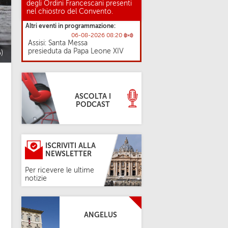
degli Ordini Francescani presenti
nel chiostro del Convento.
Altri eventi in programmazione:
06-08-2026 08:20
Assisi: Santa Messa
presieduta da Papa Leone XIV
)
ASCOLTA I
PODCAST
ISCRIVITI ALLA
NEWSLETTER
Per ricevere le ultime
notizie
ANGELUS