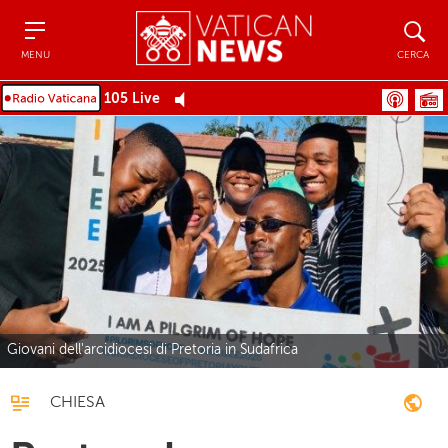
Menu
Cerca
MENU
CERCA
105 Live
Giovani dell'arcidiocesi di Pretoria in Sudafrica
CHIESA