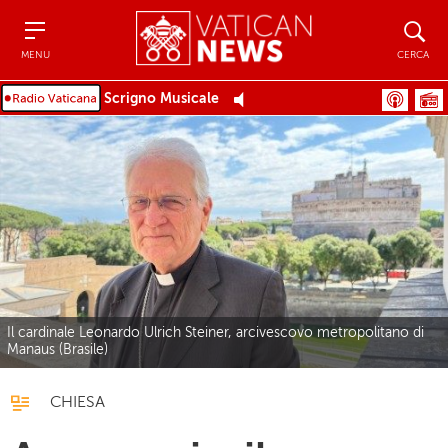
Menu
Cerca
MENU
CERCA
Scrigno Musicale
Il cardinale Leonardo Ulrich Steiner, arcivescovo metropolitano di
Manaus (Brasile)
CHIESA