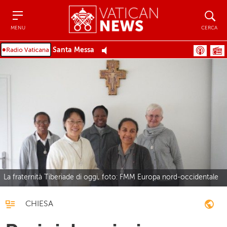
Menu
Cerca
MENU
CERCA
Santa Messa
La fraternità Tiberiade di oggi, foto: FMM Europa nord-occidentale
CHIESA