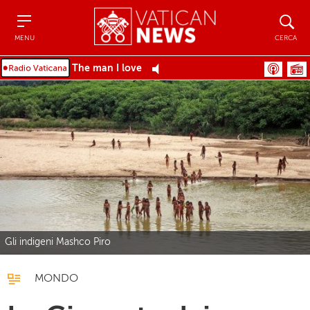
Menu
Cerca
MENU
CERCA
The man I love
Gli indigeni Mashco Piro
MONDO