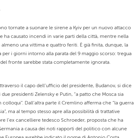
o
sono tornate a suonare le sirene a Kyiv per un nuovo attacco
e ha causato incendi in varie parti della città, mentre nella
lmeno una vittima e quattro feriti. È già finita, dunque, la
 per i giorni intorno alla parata del 9 maggio scorso: tregua
 del fronte sarebbe stata completamente ignorata.
traverso il capo dell’ufficio del presidente, Budanov, si dice
i due presidenti Zelensky e Putin, “a patto che Mosca sia
colloqui”. Dall’altra parte il Cremlino afferma che “la guerra
sia”, ma al tempo stesso apre alla possibilità di trattative
re l’ex cancelliere tedesco Schroeder, proposta che ha
Germania a causa dei noti rapporti del politico con alcune
ne Europea avrebbe indicato il nome di Antonio Costa,