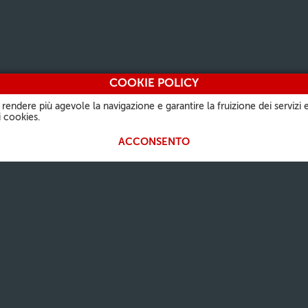
COOKIE POLICY
 rendere più agevole la navigazione e garantire la fruizione dei servizi e
 cookies.
ACCONSENTO
 PAPA
LA NOSTRA FEDE
INFORMAZIONI UTILI
ALTRI SI
Parola del giorno
Chi siamo
Vatican.v
i
Santo del giorno
Contatti
L'Osserv
Festività Liturgiche
Domande frequenti
Vaticanst
Preghiere
Note legali
Obolo di 
Commento al Vangelo
Privacy Policy
Photo