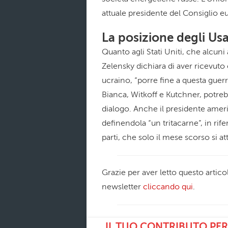
attuale presidente del Consiglio e
La posizione degli Us
Quanto agli Stati Uniti, che alcuni
Zelensky dichiara di aver ricevuto
ucraino, “porre fine a questa guerra
Bianca, Witkoff e Kutchner, potre
dialogo. Anche il presidente amer
definendola “un tritacarne”, in rif
parti, che solo il mese scorso si a
Grazie per aver letto questo articol
newsletter
cliccando qui
.
IL TUO CONTRIBUTO PER