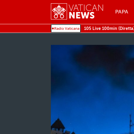
Menu
PAPA
MENU
105 Live 100min (Diretta