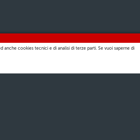
d anche cookies tecnici e di analisi di terze parti. Se vuoi saperne di
TI
I NOSTRI CANALI
a
Radio Vaticana
atore Romano
Podcast
ate.va
Palinsesti
San Pietro
Onde Corte
Download professionali