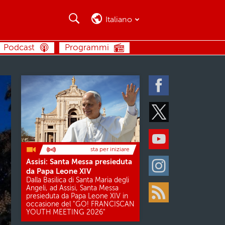
Cerca
Cerca
Italiano
CERCA
Podcast
Programmi
Facebook
Twitter
Youtube
sta per iniziare
Assisi: Santa Messa presieduta
Instagram
da Papa Leone XIV
Dalla Basilica di Santa Maria degli
Angeli, ad Assisi, Santa Messa
presieduta da Papa Leone XIV in
Rss
occasione del "GO! FRANCISCAN
YOUTH MEETING 2026"