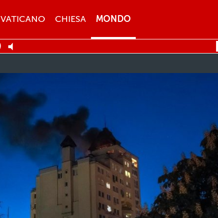
VATICANO
CHIESA
MONDO
)