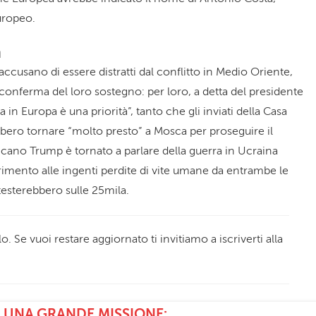
uropeo.
a
 accusano di essere distratti dal conflitto in Medio Oriente,
 conferma del loro sostegno: per loro, a detta del presidente
 in Europa è una priorità”, tanto che gli inviati della Casa
bbero tornare “molto presto” a Mosca per proseguire il
icano Trump è tornato a parlare della guerra in Ucraina
erimento alle ingenti perdite di vite umane da entrambe le
ttesterebbero sulle 25mila.
o. Se vuoi restare aggiornato ti invitiamo a iscriverti alla
 UNA GRANDE MISSIONE: