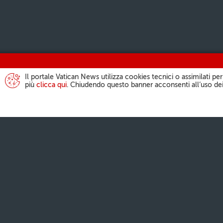
Il portale Vatican News utilizza cookies tecnici o assimilati per
più
clicca qui
. Chiudendo questo banner acconsenti all’uso dei
L'ATTIVITÀ DEL
Angelus
Udienze General