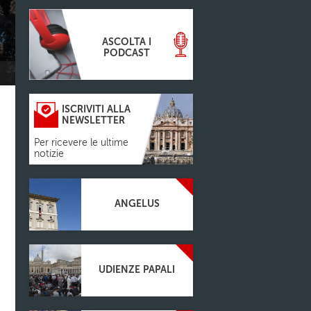
ASCOLTA I
PODCAST
ISCRIVITI ALLA
NEWSLETTER
Per ricevere le ultime
notizie
ANGELUS
UDIENZE PAPALI