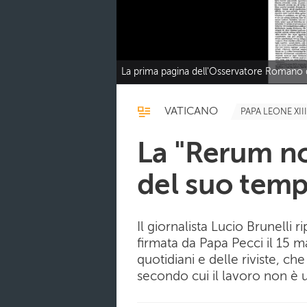
La prima pagina dell'Osservatore Romano d
VATICANO
PAPA LEONE XIII
La "Rerum n
del suo tem
Il giornalista Lucio Brunelli r
firmata da Papa Pecci il 15 m
quotidiani e delle riviste, 
secondo cui il lavoro non è 