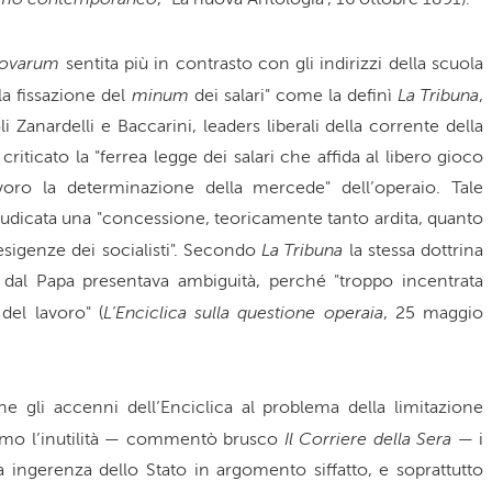
ovarum
sentita più in contrasto con gli indirizzi della scuola
minum
La Tribuna
la fissazione del
dei salari" come la definì
,
 Zanardelli e Baccarini, leaders liberali della corrente della
 criticato la "ferrea legge dei salari che affida al libero gioco
voro la determinazione della mercede" dell’operaio. Tale
u giudicata una "concessione, teoricamente tanto ardita, quanto
La Tribuna
esigenze dei socialisti". Secondo
la stessa dottrina
ta dal Papa presentava ambiguità, perché "troppo incentrata
L’Enciclica sulla questione operaia
 del lavoro" (
, 25 maggio
e gli accenni dell’Enciclica al problema della limitazione
Il Corriere della Sera
diamo l’inutilità — commentò brusco
— i
ia ingerenza dello Stato in argomento siffatto, e soprattutto