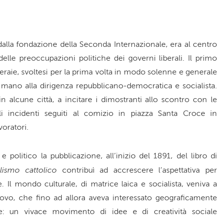
dalla fondazione della Seconda Internazionale, era al centro
e delle preoccupazioni politiche dei governi liberali. Il primo
raie, svoltesi per la prima volta in modo solenne e generale
di mano alla dirigenza repubblicano-democratica e socialista.
in alcune città, a incitare i dimostranti allo scontro con le
li incidenti seguiti al comizio in piazza Santa Croce in
oratori.
e politico la pubblicazione, all’inizio del 1891, del libro di
alismo cattolico
contribuì ad accrescere l’aspettativa per
. Il mondo culturale, di matrice laica e socialista, veniva a
o, che fino ad allora aveva interessato geograficamente
ale: un vivace movimento di idee e di creatività sociale