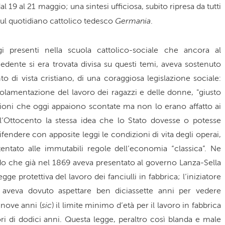
 dal 19 al 21 maggio; una sintesi ufficiosa, subito ripresa da tutti
Germania
sul quotidiano cattolico tedesco
.
i presenti nella scuola cattolico-sociale che ancora al
edente si era trovata divisa su questi temi, aveva sostenuto
to di vista cristiano, di una coraggiosa legislazione sociale:
egolamentazione del lavoro dei ragazzi e delle donne, "giusto
cazioni che oggi appaiono scontate ma non lo erano affatto ai
ell’Ottocento la stessa idea che lo Stato dovesse o potesse
difendere con apposite leggi le condizioni di vita degli operai,
ntato alle immutabili regole dell’economia “classica”. Ne
o che già nel 1869 aveva presentato al governo Lanza-Sella
e protettiva del lavoro dei fanciulli in fabbrica; l’iniziatore
e aveva dovuto aspettare ben diciassette anni per vedere
sic
 nove anni (
) il limite minimo d’età per il lavoro in fabbrica
ri di dodici anni. Questa legge, peraltro così blanda e male