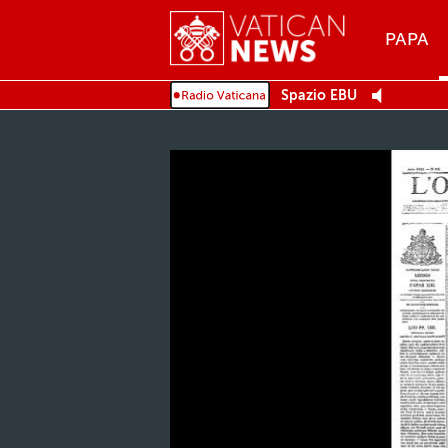
Menu
PAPA
MENU
Spazio EBU