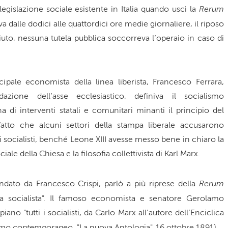
Rerum
legislazione sociale esistente in Italia quando uscì la
ava dalle dodici alle quattordici ore medie giornaliere, il riposo
uto, nessuna tutela pubblica soccorreva l’operaio in caso di
cipale economista della linea liberista, Francesco Ferrara,
idazione dell’asse ecclesiastico, definiva il socialismo
di interventi statali e comunitari minanti il principio del
fatto che alcuni settori della stampa liberale accusarono
pi socialisti, benché Leone XIII avesse messo bene in chiaro la
iale della Chiesa e la filosofia collettivista di Karl Marx.
Rerum
ndato da Francesco Crispi, parlò a più riprese della
 socialista". Il famoso economista e senatore Gerolamo
ano "tutti i socialisti, da Carlo Marx all’autore dell’Enciclica
lismo contemporaneo
, "La nuova Antologia", 16 ottobre 1891).