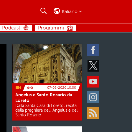
Cerca
Cerca
Italiano
CERCA
Podcast
Programmi
Facebook
Twitter
Youtube
07-08-2026 10:00
Angelus e Santo Rosario da
Instagram
Loreto
Dalla Santa Casa di Loreto, recita
della preghiera dell' Angelus e del
Santo Rosario
Rss