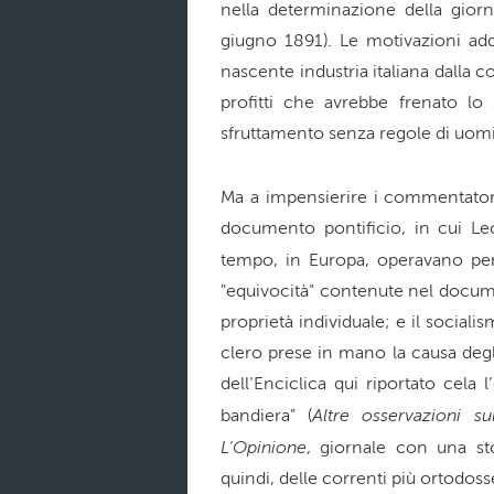
nella determinazione della giorn
giugno 1891). Le motivazioni ad
nascente industria italiana dalla
profitti che avrebbe frenato l
sfruttamento senza regole di uom
Ma a impensierire i commentatori 
documento pontificio, in cui Leo
tempo, in Europa, operavano per 
"equivocità" contenute nel documen
proprietà individuale; e il socialis
clero prese in mano la causa degl
dell’Enciclica qui riportato cela
Altre osservazioni su
bandiera" (
L’Opinione
, giornale con una sto
quindi, delle correnti più ortodos