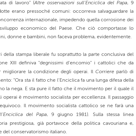
Altre osservazioni sull’Enciclica del Papa
ata di lavoro" (
, 9
dotte erano pressoché comuni: occorreva salvaguardare la
 concorrenza internazionale, impedendo quella corrosione dei
o sviluppo economico del Paese. Che ciò comportasse lo
ini, donne e bambini, non faceva problema, evidentemente.
della stampa liberale fu soprattutto la parte conclusiva del
ne XIII definiva "degnissimi d’encomio" i cattolici che da
Corriere
migliorare la condizione degli operai. Il
parlò di
to: "Ora sta il fatto che l’Enciclica fa una lunga difesa della
mo la nega. E sta pure il fatto che il movimento per il quale il
i operai è movimento socialista per eccellenza. Il passaggio
 l’equivoco. Il movimento socialista cattolico se ne farà una
ll’Enciclica del Papa
, 9 giugno 1981). Sulla stessa linea
ria prestigiosa, già portavoce della politica cavouriana e,
se del conservatorismo italiano.