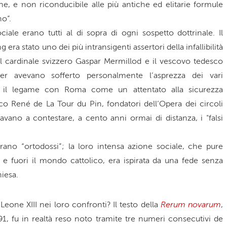
e, e non riconducibile alle più antiche ed elitarie formule
no”.
ciale erano tutti al di sopra di ogni sospetto dottrinale. Il
ra stato uno dei più intransigenti assertori della infallibilità
; il cardinale svizzero Gaspar Mermillod e il vescovo tedesco
r avevano sofferto personalmente l’asprezza dei vari
 il legame con Roma come un attentato alla sicurezza
co René de La Tour du Pin, fondatori dell’Opera dei circoli
tavano a contestare, a cento anni ormai di distanza, i "falsi
 erano “ortodossi”; la loro intensa azione sociale, che pure
o e fuori il mondo cattolico, era ispirata da una fede senza
iesa.
Rerum novarum
eone XIII nei loro confronti? Il testo della
,
1, fu in realtà reso noto tramite tre numeri consecutivi de