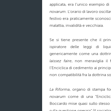
applicata, era l’unico esempio di 
novarum
. L’orario di lavoro oscill
festivo era praticamente sconosci
malattia, invalidità e vecchiaia.
Se si tiene presente che il prin
ispiratore delle leggi di liqu
genericamente come una dottrina 
laissez faire
, non meraviglia il 
l’Enciclica di cedimento ai princi
non compatibilità fra la dottrina soc
La Riforma
, organo di stampa fo
novarum
come di una "Enciclica
Boccardo mise quasi sullo stesso pi
Il socia
sulla questione operaia" (