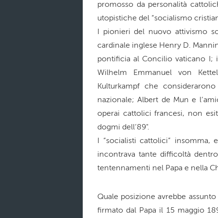
promosso da personalità cattolich
utopistiche del “socialismo cristia
I pionieri del nuovo attivismo so
cardinale inglese Henry D. Manning e
pontificia al Concilio vaticano I
Wilhelm Emmanuel von Kettele
Kulturkampf che considerarono
nazionale; Albert de Mun e l’ami
operai cattolici francesi, non esi
dogmi dell’89".
I “socialisti cattolici” insomma,
incontrava tante difficoltà dentr
tentennamenti nel Papa e nella Ch
Quale posizione avrebbe assunto L
firmato dal Papa il 15 maggio 189