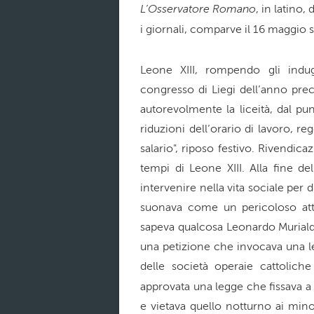
L’Osservatore Romano
, in latino,
i giornali, comparve il 16 maggio 
Leone XIII, rompendo gli indug
congresso di Liegi dell’anno prec
autorevolmente la liceità, dal pun
riduzioni dell’orario di lavoro, r
salario", riposo festivo. Rivendi
tempi di Leone XIII. Alla fine d
intervenire nella vita sociale per 
suonava come un pericoloso atte
sapeva qualcosa Leonardo Muriald
una petizione che invocava una legg
delle società operaie cattolich
approvata una legge che fissava a
e vietava quello notturno ai mino