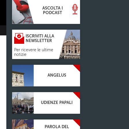
ASCOLTA I
PODCAST
ISCRIVITI ALLA
NEWSLETTER
Per ricevere le ultime
notizie
ANGELUS
UDIENZE PAPALI
PAROLA DEL