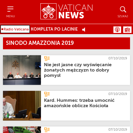
Menu
Szukaj
MENU
SZUKAJ
KOMPLETA PO LACINIE
SINODO AMAZZONIA 2019
07/10/2019
Nie jest jasne czy wyświęcanie
żonatych mężczyzn to dobry
pomysł
07/10/2019
Kard. Hummes: trzeba umocnić
amazońskie oblicze Kościoła
07/10/2019