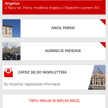
Angelus
Z Placu św. Piotra: modlitwa Angelus z Papieżem Leonem XIV
ANIOŁ PAŃSKI
AUDIENCJE PAPIESKIE
ZAPISZ SIĘ DO NEWSLETTERA
By otrzymać najświeższe informacje
TWÓJ WKŁAD W WIELKĄ MISJĘ