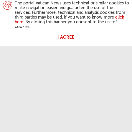
The portal Vatican News uses technical or similar cookies to
make navigation easier and guarantee the use of the
services. Furthermore, technical and analysis cookies from
third parties may be used. If you want to know more
click
here
. By closing this banner you consent to the use of
cookies.
I AGREE
DZIAŁALNOŚĆ PAPIEŻA
Anioł Pański
Audiencje Generalne
PRZYDATNE INFORMACJE