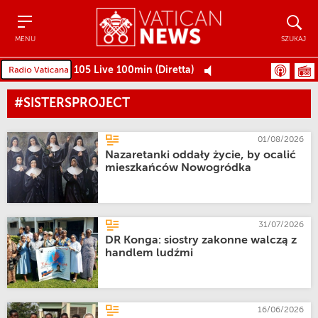
Menu
Szukaj
MENU
SZUKAJ
105 Live 100min (Diretta)
#SISTERSPROJECT
01/08/2026
Nazaretanki oddały życie, by ocalić
mieszkańców Nowogródka
31/07/2026
DR Konga: siostry zakonne walczą z
handlem ludźmi
16/06/2026