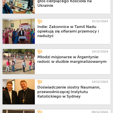
głos cierpiącego Kościoła na
Ukrainie
31/12/2024
Indie: Zakonnice w Tamil Nadu
opiekują się ofiarami przemocy i
nadużyć
16/12/2024
Młodzi misjonarze w Argentynie:
radość w służbie marginalizowanym
14/12/2024
Doświadczenie siostry Naumann,
przewodniczącej Instytutu
Katolickiego w Sydney
09/12/2024