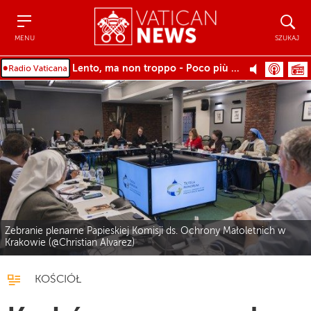
Menu
Szukaj
MENU
SZUKAJ
Lento, ma non troppo - Poco più mosso - Tempo I
Zebranie plenarne Papieskiej Komisji ds. Ochrony Małoletnich w
Krakowie (@Christian Alvarez)
KOŚCIÓŁ