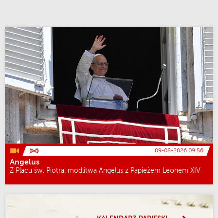
09-08-2026 09:56
Angelus
Z Placu św. Piotra: modlitwa Angelus z Papieżem Leonem XIV